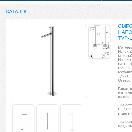
КАТАЛОГ
СМЕС
НАПО
TVP-L
Материа
Исполне
матовы
Исполнен
(матовый
PVD, Su
Механиз
Длина и
Отверст
Гаранти
исключе
шлангов
- на ос
CEZARES
изделий
- на рез
продаж