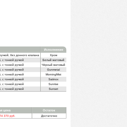
Исполнение
учкой, без донного клапана
Хром
 с тонкой ручкой
Белый матовый
 с тонкой ручкой
Чёрный матовый
 с тонкой ручкой
Gunmetal
 с тонкой ручкой
MorningMist
 с тонкой ручкой
Satinox
 с тонкой ручкой
Sunrise
 с тонкой ручкой
Sunset
я цена
Остаток
74 370 руб.
Достаточно