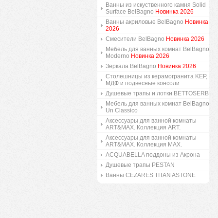
Ванны из искуственного камня Solid
Surface BelBagno
Новинка 2026
Ванны акриловые BelBagno
Новинка
2026
Смесители BelBagno
Новинка 2026
Мебель для ванных комнат BelBagno
Moderno
Новинка 2026
Зеркала BelBagno
Новинка 2026
Столешницы из керамогранита KEP,
МДФ и подвесные консоли
Душевые трапы и лотки BETTOSERB
Мебель для ванных комнат BelBagno
Un Classico
Аксессуары для ванной комнаты
ART&MAX. Коллекция ART.
Аксессуары для ванной комнаты
ART&MAX. Коллекция MAX.
ACQUABELLA поддоны из Акрона
Душевые трапы PESTAN
Ванны CEZARES TITAN ASTONE