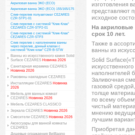
Акриловая ванна ЭКО (ECO)
изготовления в
Акриловая ванна ЭКО (ECO) 155/165/175
представляют п
Слив-перелив полуавтомат CEZARES
исходное состо
CZR-STP1-01
Слив-перелив с системой "Клик-Клак"
На акриловые
CEZARES CZR-STP2-01
срок 10 лет.
Слив-перелив с системой "Клик-Клак"
CEZARES CZR-STP3
Также в ассорт
Слив перелив с наполнением ванны
через перелив, донный клапан с
ванны из искус
системой "Клик-клак" CZR-B-STW
Ванны из искусственного камня Solid
Solid Surface(«
Surface CEZARES
Новинка 2026
искусственного
Санитарная керамика CEZARES
Новинка 2026
наполнителей б
Раковины накладные CEZARES
Заливочная смес
Инсталляции CEZARES
Новинка
газовой средой
2026
толще материал
Мебель для ванных комнат
CEZARES
Новинка 2026
по всему объем
Мебель CEZARES CLASSICO
чистый материа
Зеркала CEZARES
Новинка 2026
мнению ведущих
Смесители CEZARES
Новинка 2026
лучшим вариант
Аксессуары для ванной комнаты
CEZARES
Приобретая дан
Душевые ограждения BelBagno