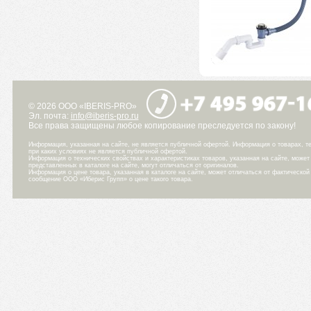
© 2026 ООО «IBERIS-PRO»
Эл. почта:
info@iberis-pro.ru
Все права защищены любое копирование преследуется по закону!
Информация, указанная на сайте, не является публичной офертой. Информация о товарах, те
при каких условиях не является публичной офертой.
Информация о технических свойствах и характеристиках товаров, указанная на сайте, може
представленных в каталоге на сайте, могут отличаться от оригиналов.
Информация о цене товара, указанная в каталоге на сайте, может отличаться от фактическо
сообщение ООО «Иберис Групп» о цене такого товара.