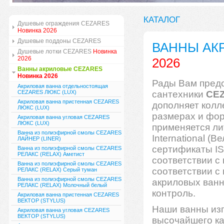
КАТАЛОГ
Душевые ограждения CEZARES
Новинка 2026
Душевые поддоны CEZARES
ВАННЫ АК
Душевые лотки CEZARES
Новинка
2026
2026
Ванны акриловые CEZARES
Новинка 2026
Рады Вам предс
Акриловая ванна отдельностоящая
CEZARES ЛЮКС (LUX)
сантехники
CE
Акриловая ванна пристенная CEZARES
дополняет колл
ЛЮКС (LUX)
размерах и фор
Акриловая ванна угловая CEZARES
ЛЮКС (LUX)
применяется ли
Ванна из полиэфирной смолы CEZARES
International (
ЛАЙНЕР (LINER)
сертификаты IS
Ванна из полиэфирной смолы CEZARES
РЕЛАКС (RELAX) Аметист
соответствии с
Ванна из полиэфирной смолы CEZARES
соответствии с
РЕЛАКС (RELAX) Серый туман
Ванна из полиэфирной смолы CEZARES
акриловых ванн
РЕЛАКС (RELAX) Молочный белый
контроль.
Акриловая ванна пристенная CEZARES
ВЕКТОР (STYLUS)
Наши ванны изг
Акриловая ванна угловая CEZARES
ВЕКТОР (STYLUS)
высочайшего ка