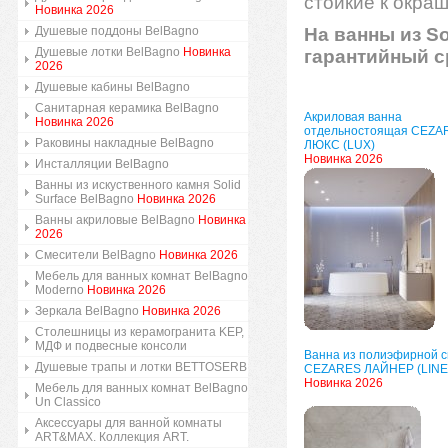
стойкие к окра
Новинка 2026
Душевые поддоны BelBagno
На ванны из S
Душевые лотки BelBagno
Новинка
гарантийный ср
2026
Душевые кабины BelBagno
Санитарная керамика BelBagno
Акриловая ванна
Новинка 2026
отдельностоящая CEZA
Раковины накладные BelBagno
ЛЮКС (LUX)
Новинка 2026
Инсталляции BelBagno
Ванны из искуственного камня Solid
Surface BelBagno
Новинка 2026
Ванны акриловые BelBagno
Новинка
2026
Смесители BelBagno
Новинка 2026
Мебель для ванных комнат BelBagno
Moderno
Новинка 2026
Зеркала BelBagno
Новинка 2026
Столешницы из керамогранита KEP,
МДФ и подвесные консоли
Ванна из полиэфирной 
Душевые трапы и лотки BETTOSERB
CEZARES ЛАЙНЕР (LINE
Новинка 2026
Мебель для ванных комнат BelBagno
Un Classico
Аксессуары для ванной комнаты
ART&MAX. Коллекция ART.