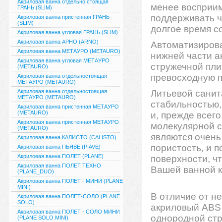
Акриловая ванна отдельно стоящая
менее восприим
ГРАНЬ (SLIM)
поддерживать ч
Акриловая ванна пристенная ГРАНЬ
(SLIM)
долгое время с
Акриловая ванна угловая ГРАНЬ (SLIM)
Акриловая ванна АРНО (ARNO)
Автоматизирова
Акриловая ванна МЕТАУРО (METAURO)
нижней части а
Акриловая ванна угловая МЕТАУРО
стружечной пли
(METAURO)
превосходную 
Акриловая ванна отдельностоящая
МЕТАУРО (METAURO)
Акриловая ванна отдельностоящая
Литьевой санит
МЕТАУРО (METAURO)
стабильностью,
Акриловая ванна пристенная МЕТАУРО
(METAURO)
и, прежде всег
Акриловая ванна пристенная МЕТАУРО
молекулярной с
(METAURO)
являются очень
Акриловая ванна КАЛИСТО (CALISTO)
пористость, и 
Акриловая ванна ПЬЯВЕ (PIAVE)
Акриловая ванна ПОЛЕТ (PLANE)
поверхности, ч
Акриловая ванна ПОЛЕТ ТЕХНО
Вашей ванной к
(PLANE_DUO)
Акриловая ванна ПОЛЕТ - МИНИ (PLANE
MINI)
В отличие от не
Акриловая ванна ПОЛЕТ-СОЛО (PLANE
SOLO)
акриловый ABS 
Акриловая ванна ПОЛЕТ - СОЛО МИНИ
однородной стр
(PLANE SOLO MINI)