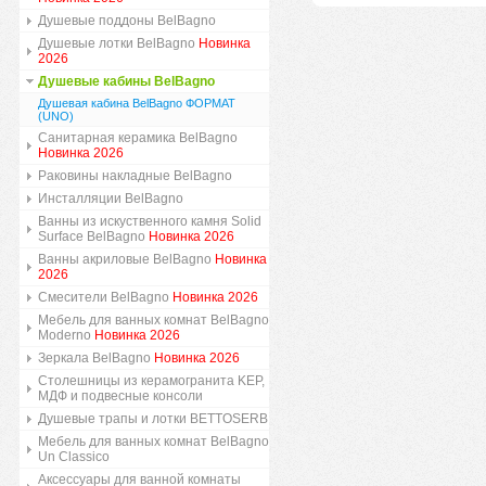
Душевые поддоны BelBagno
Душевые лотки BelBagno
Новинка
2026
Душевые кабины BelBagno
Душевая кабина BelBagno ФОРМАТ
(UNO)
Санитарная керамика BelBagno
Новинка 2026
Раковины накладные BelBagno
Инсталляции BelBagno
Ванны из искуственного камня Solid
Surface BelBagno
Новинка 2026
Ванны акриловые BelBagno
Новинка
2026
Смесители BelBagno
Новинка 2026
Мебель для ванных комнат BelBagno
Moderno
Новинка 2026
Зеркала BelBagno
Новинка 2026
Столешницы из керамогранита KEP,
МДФ и подвесные консоли
Душевые трапы и лотки BETTOSERB
Мебель для ванных комнат BelBagno
Un Classico
Аксессуары для ванной комнаты