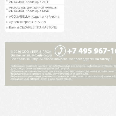
ART&MAX. Коллекция ART.
Аксессуары для ванной комнаты
ART&MAX. Коллекция MAX.
ACQUABELLA поддоны из Акрона
Душевые трапы PESTAN
Ванны CEZARES TITAN ASTONE
© 2026 ООО «IBERIS-PRO»
Эл. почта:
info@iberis-pro.ru
Все права защищены любое копирование преследуется по закону!
Информация, указанная на сайте, не является публичной офертой. Информация о товарах, те
при каких условиях не является публичной офертой.
Информация о технических свойствах и характеристиках товаров, указанная на сайте, може
представленных в каталоге на сайте, могут отличаться от оригиналов.
Информация о цене товара, указанная в каталоге на сайте, может отличаться от фактическо
сообщение ООО «Иберис Групп» о цене такого товара.