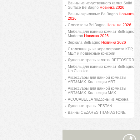
Ванны из искуственного камня Solid
Surface BelBagno
Новинка 2026
Ванны акриловые BelBagno
Новинка
2026
Смесители BelBagno
Новинка 2026
Мебель для ванных комнат BelBagno
Moderno
Новинка 2026
Зеркала BelBagno
Новинка 2026
Столешницы из керамогранита KEP,
МДФ и подвесные консоли
Душевые трапы и лотки BETTOSERB
Мебель для ванных комнат BelBagno
Un Classico
Аксессуары для ванной комнаты
ART&MAX. Коллекция ART.
Аксессуары для ванной комнаты
ART&MAX. Коллекция MAX.
ACQUABELLA поддоны из Акрона
Душевые трапы PESTAN
Ванны CEZARES TITAN ASTONE