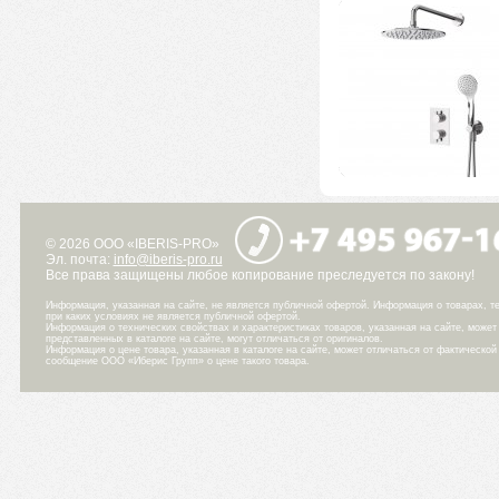
© 2026 ООО «IBERIS-PRO»
Эл. почта:
info@iberis-pro.ru
Все права защищены любое копирование преследуется по закону!
Информация, указанная на сайте, не является публичной офертой. Информация о товарах, те
при каких условиях не является публичной офертой.
Информация о технических свойствах и характеристиках товаров, указанная на сайте, може
представленных в каталоге на сайте, могут отличаться от оригиналов.
Информация о цене товара, указанная в каталоге на сайте, может отличаться от фактическо
сообщение ООО «Иберис Групп» о цене такого товара.