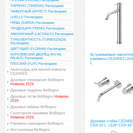
ПРИЗМА (PRIZMA) Распродажа
ТИРРЕНО (TIRRENO) Распродажа
ЭФФЕКТНЫЙ (EFFECT) Распродажа
LIVELLO Распродажа
ГАРДА (GARDA) Распродажа
ТЕНДЕНЦИЯ (TREND) Распродажа
ЛАКОНИЧНЫЙ (LACONICO) Распродажа
ТУРБУЛЕНТНОСТЬ (TURBOLENZA)
Распродажа
ЦВЕТУЩИЙ (FLORIAN) Распродажа
КОРОЛЕВСКИЙ ДВОРЕЦ (ROYAL
Встраиваемый смесител
PALACE) Распродажа
раковины CEZARES LEAF
L
ПЛОСКИЙ (FLAT) Распродажа
Аксессуары для ванной комнаты
CEZARES
Душевые ограждения BelBagno
Новинка 2026
Душевые поддоны BelBagno
Душевые лотки BelBagno
Новинка
2026
Душевые кабины BelBagno
Санитарная керамика BelBagno
Новинка 2026
Душевая стойка CEZARE
Раковины накладные BelBagno
CDA-25-L, LEAF-CDA-30-
Инсталляции BelBagno