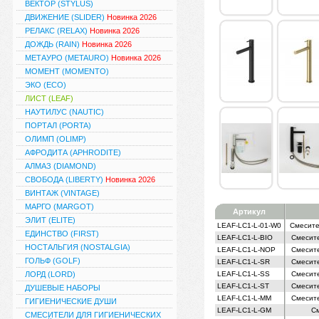
ВЕКТОР (STYLUS)
ДВИЖЕНИЕ (SLIDER)
Новинка 2026
РЕЛАКС (RELAX)
Новинка 2026
ДОЖДЬ (RAIN)
Новинка 2026
МЕТАУРО (METAURO)
Новинка 2026
МОМЕНТ (MOMENTO)
ЭКО (ECO)
ЛИСТ (LEAF)
НАУТИЛУС (NAUTIC)
ПОРТАЛ (PORTA)
ОЛИМП (OLIMP)
АФРОДИТА (APHRODITE)
АЛМАЗ (DIAMOND)
СВОБОДА (LIBERTY)
Новинка 2026
ВИНТАЖ (VINTAGE)
МАРГО (MARGOT)
Артикул
ЭЛИТ (ELITE)
LEAF-LC1-L-01-W0
Смесите
ЕДИНСТВО (FIRST)
LEAF-LC1-L-BIO
Смесите
НОСТАЛЬГИЯ (NOSTALGIA)
LEAF-LC1-L-NOP
Смесите
ГОЛЬФ (GOLF)
LEAF-LC1-L-SR
Смесите
ЛОРД (LORD)
LEAF-LC1-L-SS
Смесите
LEAF-LC1-L-ST
Смесите
ДУШЕВЫЕ НАБОРЫ
LEAF-LC1-L-MM
Смесите
ГИГИЕНИЧЕСКИЕ ДУШИ
LEAF-LC1-L-GM
См
СМЕСИТЕЛИ ДЛЯ ГИГИЕНИЧЕСКИХ