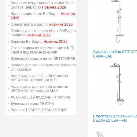
Ванны из искуственного камня Solid
Surface BelBagno
Новинка 2026
Ванны акриловые BelBagno
Новинка
2026
Смесители BelBagno
Новинка 2026
Мебель для ванных комнат BelBagno
Moderno
Новинка 2026
Зеркала BelBagno
Новинка 2026
Столешницы из керамогранита KEP,
Душевая стойка CEZARE
МДФ и подвесные консоли
CVDA-30-L
Душевые трапы и лотки BETTOSERB
Мебель для ванных комнат BelBagno
Un Classico
Аксессуары для ванной комнаты
ART&MAX. Коллекция ART.
Аксессуары для ванной комнаты
ART&MAX. Коллекция MAX.
ACQUABELLA поддоны из Акрона
Душевые трапы PESTAN
Ванны CEZARES TITAN ASTONE
Смеситель для ванны и 
CEZARES LEAF-VD