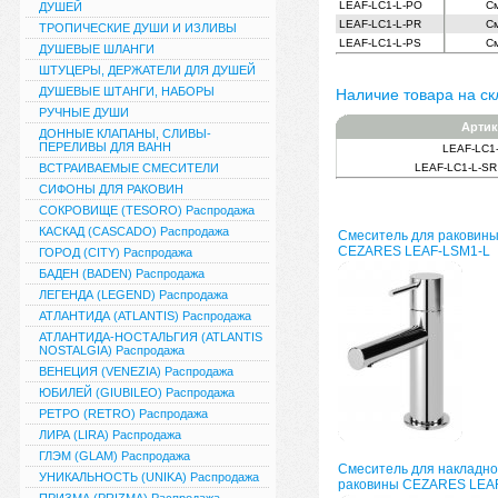
LEAF-LC1-L-PO
См
ДУШЕЙ
LEAF-LC1-L-PR
См
ТРОПИЧЕСКИЕ ДУШИ И ИЗЛИВЫ
LEAF-LC1-L-PS
См
ДУШЕВЫЕ ШЛАНГИ
ШТУЦЕРЫ, ДЕРЖАТЕЛИ ДЛЯ ДУШЕЙ
ДУШЕВЫЕ ШТАНГИ, НАБОРЫ
Наличие товара на ск
РУЧНЫЕ ДУШИ
Артик
ДОННЫЕ КЛАПАНЫ, СЛИВЫ-
ПЕРЕЛИВЫ ДЛЯ ВАНН
LEAF-LC1
ВСТРАИВАЕМЫЕ СМЕСИТЕЛИ
LEAF-LC1-L-S
СИФОНЫ ДЛЯ РАКОВИН
СОКРОВИЩЕ (TESORO) Распродажа
КАСКАД (CASCADO) Распродажа
Смеситель для раковин
CEZARES LEAF-LSM1-L
ГОРОД (CITY) Распродажа
БАДЕН (BADEN) Распродажа
ЛЕГЕНДА (LEGEND) Распродажа
АТЛАНТИДА (ATLANTIS) Распродажа
АТЛАНТИДА-НОСТАЛЬГИЯ (ATLANTIS
NOSTALGIA) Распродажа
ВЕНЕЦИЯ (VENEZIA) Распродажа
ЮБИЛЕЙ (GIUBILEO) Распродажа
РЕТРО (RETRO) Распродажа
ЛИРА (LIRA) Распродажа
ГЛЭМ (GLAM) Распродажа
Смеситель для накладно
УНИКАЛЬНОСТЬ (UNIKA) Распродажа
раковины CEZARES LEA