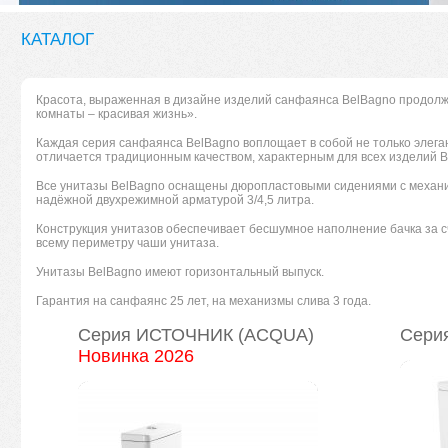
КАТАЛОГ
Красота, выраженная в дизайне изделий санфаянса BelBagno продол
комнаты – красивая жизнь».
Каждая серия санфаянса BelBagno воплощает в собой не только элега
отличается традиционным качеством, характерным для всех изделий B
Все унитазы BelBagno оснащены дюропластовыми сидениями с механиз
надёжной двухрежимной арматурой 3/4,5 литра.
Конструкция унитазов обеспечивает бесшумное наполнение бачка за с
всему периметру чаши унитаза.
Унитазы BelBagno имеют горизонтальный выпуск.
Гарантия на санфаянс 25 лет, на механизмы слива 3 года.
Серия ИСТОЧНИК (ACQUA)
Сери
Новинка 2026