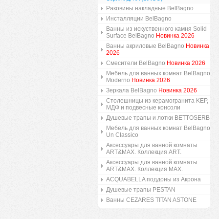
Раковины накладные BelBagno
Инсталляции BelBagno
Ванны из искуственного камня Solid
Surface BelBagno
Новинка 2026
Ванны акриловые BelBagno
Новинка
2026
Смесители BelBagno
Новинка 2026
Мебель для ванных комнат BelBagno
Moderno
Новинка 2026
Зеркала BelBagno
Новинка 2026
Столешницы из керамогранита KEP,
МДФ и подвесные консоли
Душевые трапы и лотки BETTOSERB
Мебель для ванных комнат BelBagno
Un Classico
Аксессуары для ванной комнаты
ART&MAX. Коллекция ART.
Аксессуары для ванной комнаты
ART&MAX. Коллекция MAX.
ACQUABELLA поддоны из Акрона
Душевые трапы PESTAN
Ванны CEZARES TITAN ASTONE