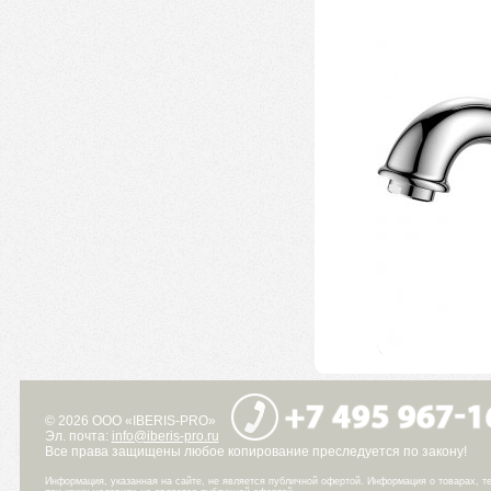
© 2026 ООО «IBERIS-PRO»
Эл. почта:
info@iberis-pro.ru
Все права защищены любое копирование преследуется по закону!
Информация, указанная на сайте, не является публичной офертой. Информация о товарах, те