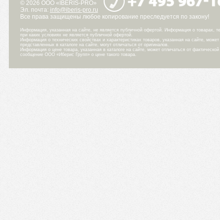
© 2026 ООО «IBERIS-PRO»
Эл. почта:
info@iberis-pro.ru
Все права защищены любое копирование преследуется по закону!
Информация, указанная на сайте, не является публичной офертой. Информация о товарах, те
при каких условиях не является публичной офертой.
Информация о технических свойствах и характеристиках товаров, указанная на сайте, може
представленных в каталоге на сайте, могут отличаться от оригиналов.
Информация о цене товара, указанная в каталоге на сайте, может отличаться от фактическо
сообщение ООО «Иберис Групп» о цене такого товара.