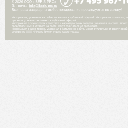
© 2026 ООО «IBERIS-PRO»
Эл. почта:
info@iberis-pro.ru
Все права защищены любое копирование преследуется по закону!
Информация, указанная на сайте, не является публичной офертой. Информация о товарах, те
при каких условиях не является публичной офертой.
Информация о технических свойствах и характеристиках товаров, указанная на сайте, може
представленных в каталоге на сайте, могут отличаться от оригиналов.
Информация о цене товара, указанная в каталоге на сайте, может отличаться от фактическо
сообщение ООО «Иберис Групп» о цене такого товара.