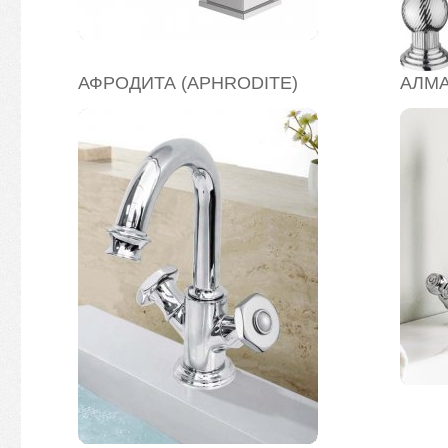
АФРОДИТА (APHRODITE)
АЛМА