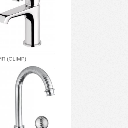
П (OLIMP)