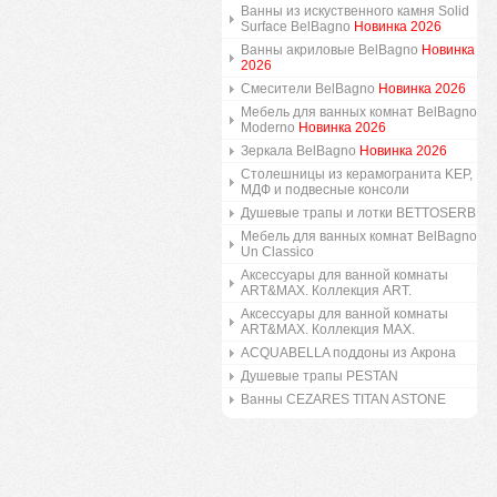
Ванны из искуственного камня Solid
Surface BelBagno
Новинка 2026
Ванны акриловые BelBagno
Новинка
2026
Смесители BelBagno
Новинка 2026
Мебель для ванных комнат BelBagno
Moderno
Новинка 2026
Зеркала BelBagno
Новинка 2026
Столешницы из керамогранита KEP,
МДФ и подвесные консоли
Душевые трапы и лотки BETTOSERB
Мебель для ванных комнат BelBagno
Un Classico
Аксессуары для ванной комнаты
ART&MAX. Коллекция ART.
Аксессуары для ванной комнаты
ART&MAX. Коллекция MAX.
ACQUABELLA поддоны из Акрона
Душевые трапы PESTAN
Ванны CEZARES TITAN ASTONE