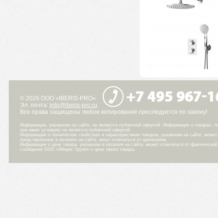
© 2026 ООО «IBERIS-PRO»
Эл. почта:
info@iberis-pro.ru
Все права защищены любое копирование преследуется по закону!
Информация, указанная на сайте, не является публичной офертой. Информация о товарах, те
при каких условиях не является публичной офертой.
Информация о технических свойствах и характеристиках товаров, указанная на сайте, може
представленных в каталоге на сайте, могут отличаться от оригиналов.
Информация о цене товара, указанная в каталоге на сайте, может отличаться от фактическо
сообщение ООО «Иберис Групп» о цене такого товара.