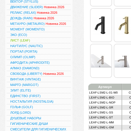
ВЕКТОР (STYLUS)
ДВИЖЕНИЕ (SLIDER)
Новинка 2026
РЕЛАКС (RELAX)
Новинка 2026
ДОЖДЬ (RAIN)
Новинка 2026
МЕТАУРО (METAURO)
Новинка 2026
МОМЕНТ (MOMENTO)
ЭКО (ECO)
ЛИСТ (LEAF)
НАУТИЛУС (NAUTIC)
ПОРТАЛ (PORTA)
ОЛИМП (OLIMP)
АФРОДИТА (APHRODITE)
АЛМАЗ (DIAMOND)
СВОБОДА (LIBERTY)
Новинка 2026
ВИНТАЖ (VINTAGE)
МАРГО (MARGOT)
Артикул
ЭЛИТ (ELITE)
LEAF-LSM2-L-01-W0
С
ЕДИНСТВО (FIRST)
LEAF-LSM2-L-BIO
С
НОСТАЛЬГИЯ (NOSTALGIA)
LEAF-LSM2-L-NOP
С
ГОЛЬФ (GOLF)
LEAF-LSM2-L-SR
С
ЛОРД (LORD)
LEAF-LSM2-L-SS
С
LEAF-LSM2-L-ST
С
ДУШЕВЫЕ НАБОРЫ
LEAF-LSM2-L-MM
С
ГИГИЕНИЧЕСКИЕ ДУШИ
LEAF-LSM2-L-GM
С
СМЕСИТЕЛИ ДЛЯ ГИГИЕНИЧЕСКИХ