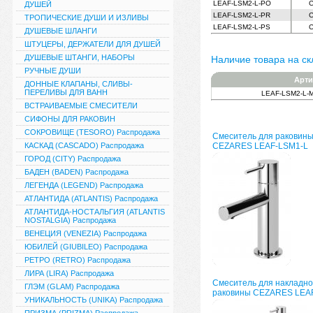
LEAF-LSM2-L-PO
С
ДУШЕЙ
LEAF-LSM2-L-PR
С
ТРОПИЧЕСКИЕ ДУШИ И ИЗЛИВЫ
LEAF-LSM2-L-PS
С
ДУШЕВЫЕ ШЛАНГИ
ШТУЦЕРЫ, ДЕРЖАТЕЛИ ДЛЯ ДУШЕЙ
ДУШЕВЫЕ ШТАНГИ, НАБОРЫ
Наличие товара на ск
РУЧНЫЕ ДУШИ
Арти
ДОННЫЕ КЛАПАНЫ, СЛИВЫ-
ПЕРЕЛИВЫ ДЛЯ ВАНН
LEAF-LSM2-L
ВСТРАИВАЕМЫЕ СМЕСИТЕЛИ
СИФОНЫ ДЛЯ РАКОВИН
СОКРОВИЩЕ (TESORO) Распродажа
Смеситель для раковин
КАСКАД (CASCADO) Распродажа
CEZARES LEAF-LSM1-L
ГОРОД (CITY) Распродажа
БАДЕН (BADEN) Распродажа
ЛЕГЕНДА (LEGEND) Распродажа
АТЛАНТИДА (ATLANTIS) Распродажа
АТЛАНТИДА-НОСТАЛЬГИЯ (ATLANTIS
NOSTALGIA) Распродажа
ВЕНЕЦИЯ (VENEZIA) Распродажа
ЮБИЛЕЙ (GIUBILEO) Распродажа
РЕТРО (RETRO) Распродажа
ЛИРА (LIRA) Распродажа
Смеситель для накладно
ГЛЭМ (GLAM) Распродажа
раковины CEZARES LEA
УНИКАЛЬНОСТЬ (UNIKA) Распродажа