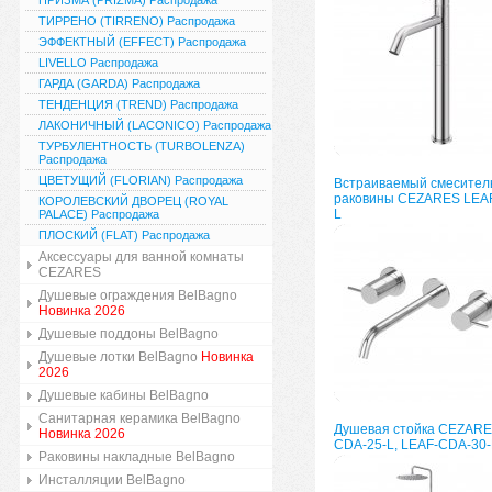
ПРИЗМА (PRIZMA) Распродажа
ТИРРЕНО (TIRRENO) Распродажа
ЭФФЕКТНЫЙ (EFFECT) Распродажа
LIVELLO Распродажа
ГАРДА (GARDA) Распродажа
ТЕНДЕНЦИЯ (TREND) Распродажа
ЛАКОНИЧНЫЙ (LACONICO) Распродажа
ТУРБУЛЕНТНОСТЬ (TURBOLENZA)
Распродажа
ЦВЕТУЩИЙ (FLORIAN) Распродажа
Встраиваемый смесител
раковины CEZARES LEAF
КОРОЛЕВСКИЙ ДВОРЕЦ (ROYAL
L
PALACE) Распродажа
ПЛОСКИЙ (FLAT) Распродажа
Аксессуары для ванной комнаты
CEZARES
Душевые ограждения BelBagno
Новинка 2026
Душевые поддоны BelBagno
Душевые лотки BelBagno
Новинка
2026
Душевые кабины BelBagno
Санитарная керамика BelBagno
Душевая стойка CEZARE
Новинка 2026
CDA-25-L, LEAF-CDA-30-
Раковины накладные BelBagno
Инсталляции BelBagno