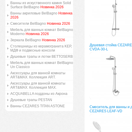
Ванны из искуственного камня Solid
Surface BelBagno
Новинка 2026
Ванны акриловые BelBagno
Новинка
2026
Смесители BelBagno
Новинка 2026
Мебель для ванных комнат BelBagno
Moderno
Новинка 2026
Зеркала BelBagno
Новинка 2026
Душевая стойка CEZARE
Столешницы из керамогранита KEP,
CVDA-30-L
МДФ и подвесные консоли
Душевые трапы и лотки BETTOSERB
Мебель для ванных комнат BelBagno
Un Classico
Аксессуары для ванной комнаты
ART&MAX. Коллекция ART.
Аксессуары для ванной комнаты
ART&MAX. Коллекция MAX.
ACQUABELLA поддоны из Акрона
Душевые трапы PESTAN
Ванны CEZARES TITAN ASTONE
Смеситель для ванны и 
CEZARES LEAF-VD