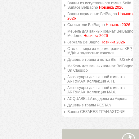
Ванны из искуственного камня Solid
Surface BelBagno
Новинка 2026
Ванны акриловые BelBagno
Новинка
2026
Смесители BelBagno
Новинка 2026
Мебель для ванных комнат BelBagno
Moderno
Новинка 2026
Зеркала BelBagno
Новинка 2026
Столешницы из керамогранита KEP,
МДФ и подвесные консоли
Душевые трапы и лотки BETTOSERB
Мебель для ванных комнат BelBagno
Un Classico
Аксессуары для ванной комнаты
ART&MAX. Коллекция ART.
Аксессуары для ванной комнаты
ART&MAX. Коллекция MAX.
ACQUABELLA поддоны из Акрона
Душевые трапы PESTAN
Ванны CEZARES TITAN ASTONE