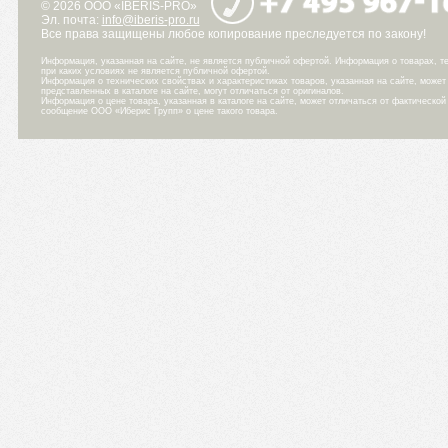
© 2026 ООО «IBERIS-PRO»
Эл. почта:
info@iberis-pro.ru
Все права защищены любое копирование преследуется по закону!
Информация, указанная на сайте, не является публичной офертой. Информация о товарах, те
при каких условиях не является публичной офертой.
Информация о технических свойствах и характеристиках товаров, указанная на сайте, може
представленных в каталоге на сайте, могут отличаться от оригиналов.
Информация о цене товара, указанная в каталоге на сайте, может отличаться от фактическо
сообщение ООО «Иберис Групп» о цене такого товара.