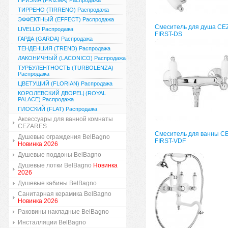
ПРИЗМА (PRIZMA) Распродажа
ТИРРЕНО (TIRRENO) Распродажа
ЭФФЕКТНЫЙ (EFFECT) Распродажа
Смеситель для душа C
LIVELLO Распродажа
FIRST-DS
ГАРДА (GARDA) Распродажа
ТЕНДЕНЦИЯ (TREND) Распродажа
ЛАКОНИЧНЫЙ (LACONICO) Распродажа
ТУРБУЛЕНТНОСТЬ (TURBOLENZA)
Распродажа
ЦВЕТУЩИЙ (FLORIAN) Распродажа
КОРОЛЕВСКИЙ ДВОРЕЦ (ROYAL
PALACE) Распродажа
ПЛОСКИЙ (FLAT) Распродажа
Аксессуары для ванной комнаты
CEZARES
Смеситель для ванны 
Душевые ограждения BelBagno
FIRST-VDF
Новинка 2026
Душевые поддоны BelBagno
Душевые лотки BelBagno
Новинка
2026
Душевые кабины BelBagno
Санитарная керамика BelBagno
Новинка 2026
Раковины накладные BelBagno
Инсталляции BelBagno