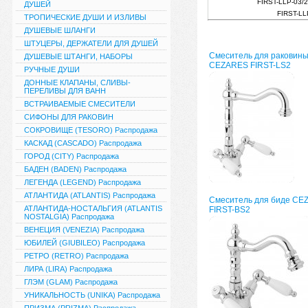
FIRST-LLP-03/2
ДУШЕЙ
FIRST-LL
ТРОПИЧЕСКИЕ ДУШИ И ИЗЛИВЫ
ДУШЕВЫЕ ШЛАНГИ
ШТУЦЕРЫ, ДЕРЖАТЕЛИ ДЛЯ ДУШЕЙ
Смеситель для раковин
ДУШЕВЫЕ ШТАНГИ, НАБОРЫ
CEZARES FIRST-LS2
РУЧНЫЕ ДУШИ
ДОННЫЕ КЛАПАНЫ, СЛИВЫ-
ПЕРЕЛИВЫ ДЛЯ ВАНН
ВСТРАИВАЕМЫЕ СМЕСИТЕЛИ
СИФОНЫ ДЛЯ РАКОВИН
СОКРОВИЩЕ (TESORO) Распродажа
КАСКАД (CASCADO) Распродажа
ГОРОД (CITY) Распродажа
БАДЕН (BADEN) Распродажа
ЛЕГЕНДА (LEGEND) Распродажа
АТЛАНТИДА (ATLANTIS) Распродажа
Смеситель для биде CE
АТЛАНТИДА-НОСТАЛЬГИЯ (ATLANTIS
FIRST-BS2
NOSTALGIA) Распродажа
ВЕНЕЦИЯ (VENEZIA) Распродажа
ЮБИЛЕЙ (GIUBILEO) Распродажа
РЕТРО (RETRO) Распродажа
ЛИРА (LIRA) Распродажа
ГЛЭМ (GLAM) Распродажа
УНИКАЛЬНОСТЬ (UNIKA) Распродажа