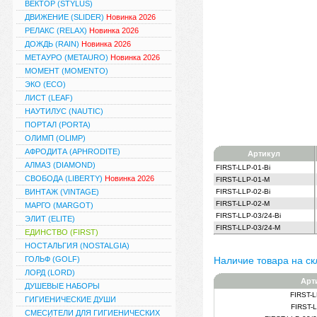
ВЕКТОР (STYLUS)
ДВИЖЕНИЕ (SLIDER)
Новинка 2026
РЕЛАКС (RELAX)
Новинка 2026
ДОЖДЬ (RAIN)
Новинка 2026
МЕТАУРО (METAURO)
Новинка 2026
МОМЕНТ (MOMENTO)
ЭКО (ECO)
ЛИСТ (LEAF)
НАУТИЛУС (NAUTIC)
ПОРТАЛ (PORTA)
ОЛИМП (OLIMP)
АФРОДИТА (APHRODITE)
Артикул
АЛМАЗ (DIAMOND)
FIRST-LLP-01-Bi
СВОБОДА (LIBERTY)
Новинка 2026
FIRST-LLP-01-M
ВИНТАЖ (VINTAGE)
FIRST-LLP-02-Bi
FIRST-LLP-02-M
МАРГО (MARGOT)
FIRST-LLP-03/24-Bi
ЭЛИТ (ELITE)
FIRST-LLP-03/24-M
ЕДИНСТВО (FIRST)
НОСТАЛЬГИЯ (NOSTALGIA)
ГОЛЬФ (GOLF)
Наличие товара на ск
ЛОРД (LORD)
Арт
ДУШЕВЫЕ НАБОРЫ
FIRST-L
ГИГИЕНИЧЕСКИЕ ДУШИ
FIRST-
СМЕСИТЕЛИ ДЛЯ ГИГИЕНИЧЕСКИХ