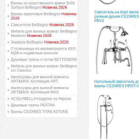
Ванны из искуственного камня Solid
Surface BelBagno
Новинка 2026
Смеситель на борт ванн
Ванны акриловые BelBagno
Новинка
ручным душем CEZARES 
2026
PBV2
Смесители BelBagno
Новинка 2026
Мебель для ванных комнат BelBagno
Moderno
Новинка 2026
Зеркала BelBagno
Новинка 2026
Столешницы из керамогранита KEP,
МДФ и подвесные консоли
Душевые трапы и лотки BETTOSERB
Мебель для ванных комнат BelBagno
Un Classico
Аксессуары для ванной комнаты
ART&MAX. Коллекция ART.
Напольный смеситель д
ванны CEZARES FIRST-
Аксессуары для ванной комнаты
ART&MAX. Коллекция MAX.
ACQUABELLA поддоны из Акрона
Душевые трапы PESTAN
Ванны CEZARES TITAN ASTONE