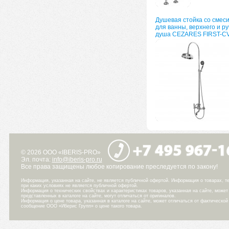
Душевая стойка со смес
для ванны, верхнего и ру
душа CEZARES FIRST-C
© 2026 ООО «IBERIS-PRO»
Эл. почта:
info@iberis-pro.ru
Все права защищены любое копирование преследуется по закону!
Информация, указанная на сайте, не является публичной офертой. Информация о товарах, те
при каких условиях не является публичной офертой.
Информация о технических свойствах и характеристиках товаров, указанная на сайте, може
представленных в каталоге на сайте, могут отличаться от оригиналов.
Информация о цене товара, указанная в каталоге на сайте, может отличаться от фактическо
сообщение ООО «Иберис Групп» о цене такого товара.