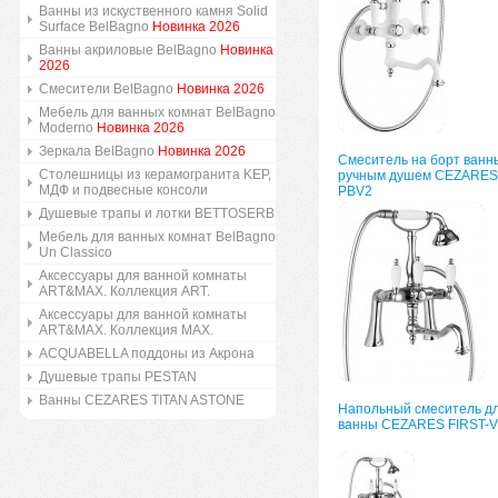
Ванны из искуственного камня Solid
Surface BelBagno
Новинка 2026
Ванны акриловые BelBagno
Новинка
2026
Смесители BelBagno
Новинка 2026
Мебель для ванных комнат BelBagno
Moderno
Новинка 2026
Зеркала BelBagno
Новинка 2026
Смеситель на борт ванн
Столешницы из керамогранита KEP,
ручным душем CEZARES 
МДФ и подвесные консоли
PBV2
Душевые трапы и лотки BETTOSERB
Мебель для ванных комнат BelBagno
Un Classico
Аксессуары для ванной комнаты
ART&MAX. Коллекция ART.
Аксессуары для ванной комнаты
ART&MAX. Коллекция MAX.
ACQUABELLA поддоны из Акрона
Душевые трапы PESTAN
Ванны CEZARES TITAN ASTONE
Напольный смеситель д
ванны CEZARES FIRST-