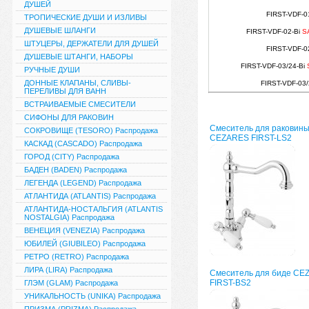
ДУШЕЙ
FIRST-VDF-0
ТРОПИЧЕСКИЕ ДУШИ И ИЗЛИВЫ
ДУШЕВЫЕ ШЛАНГИ
FIRST-VDF-02-Bi
S
ШТУЦЕРЫ, ДЕРЖАТЕЛИ ДЛЯ ДУШЕЙ
FIRST-VDF-0
ДУШЕВЫЕ ШТАНГИ, НАБОРЫ
FIRST-VDF-03/24-Bi
РУЧНЫЕ ДУШИ
ДОННЫЕ КЛАПАНЫ, СЛИВЫ-
FIRST-VDF-03
ПЕРЕЛИВЫ ДЛЯ ВАНН
ВСТРАИВАЕМЫЕ СМЕСИТЕЛИ
СИФОНЫ ДЛЯ РАКОВИН
Смеситель для раковин
СОКРОВИЩЕ (TESORO) Распродажа
CEZARES FIRST-LS2
КАСКАД (CASCADO) Распродажа
ГОРОД (CITY) Распродажа
БАДЕН (BADEN) Распродажа
ЛЕГЕНДА (LEGEND) Распродажа
АТЛАНТИДА (ATLANTIS) Распродажа
АТЛАНТИДА-НОСТАЛЬГИЯ (ATLANTIS
NOSTALGIA) Распродажа
ВЕНЕЦИЯ (VENEZIA) Распродажа
ЮБИЛЕЙ (GIUBILEO) Распродажа
РЕТРО (RETRO) Распродажа
ЛИРА (LIRA) Распродажа
Смеситель для биде CE
FIRST-BS2
ГЛЭМ (GLAM) Распродажа
УНИКАЛЬНОСТЬ (UNIKA) Распродажа