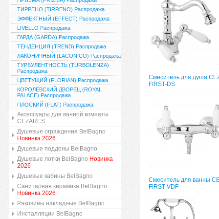
ПРИЗМА (PRIZMA) Распродажа
ТИРРЕНО (TIRRENO) Распродажа
ЭФФЕКТНЫЙ (EFFECT) Распродажа
LIVELLO Распродажа
ГАРДА (GARDA) Распродажа
ТЕНДЕНЦИЯ (TREND) Распродажа
ЛАКОНИЧНЫЙ (LACONICO) Распродажа
ТУРБУЛЕНТНОСТЬ (TURBOLENZA)
Распродажа
Смеситель для душа C
ЦВЕТУЩИЙ (FLORIAN) Распродажа
FIRST-DS
КОРОЛЕВСКИЙ ДВОРЕЦ (ROYAL
PALACE) Распродажа
ПЛОСКИЙ (FLAT) Распродажа
Аксессуары для ванной комнаты
CEZARES
Душевые ограждения BelBagno
Новинка 2026
Душевые поддоны BelBagno
Душевые лотки BelBagno
Новинка
2026
Душевые кабины BelBagno
Смеситель для ванны 
Санитарная керамика BelBagno
FIRST-VDF
Новинка 2026
Раковины накладные BelBagno
Инсталляции BelBagno