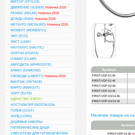
ВЕКТОР (STYLUS)
ДВИЖЕНИЕ (SLIDER)
Новинка 2026
РЕЛАКС (RELAX)
Новинка 2026
ДОЖДЬ (RAIN)
Новинка 2026
МЕТАУРО (METAURO)
Новинка 2026
МОМЕНТ (MOMENTO)
ЭКО (ECO)
ЛИСТ (LEAF)
НАУТИЛУС (NAUTIC)
ПОРТАЛ (PORTA)
ОЛИМП (OLIMP)
АФРОДИТА (APHRODITE)
Артикул
АЛМАЗ (DIAMOND)
FIRST-VDF-01-Bi
СВОБОДА (LIBERTY)
Новинка 2026
FIRST-VDF-01-M
ВИНТАЖ (VINTAGE)
FIRST-VDF-02-Bi
МАРГО (MARGOT)
FIRST-VDF-02-M
ЭЛИТ (ELITE)
FIRST-VDF-03/24-Bi
ЕДИНСТВО (FIRST)
FIRST-VDF-03/24-M
НОСТАЛЬГИЯ (NOSTALGIA)
ГОЛЬФ (GOLF)
Наличие товара на ск
ЛОРД (LORD)
ДУШЕВЫЕ НАБОРЫ
Артикул
ГИГИЕНИЧЕСКИЕ ДУШИ
СМЕСИТЕЛИ ДЛЯ ГИГИЕНИЧЕСКИХ
FIRST-VDF-01-Bi
S