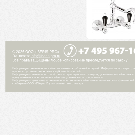
© 2026 ООО «IBERIS-PRO»
Эл. почта:
info@iberis-pro.ru
Все права защищены любое копирование преследуется по закону!
Информация, указанная на сайте, не является публичной офертой. Информация о товарах, те
при каких условиях не является публичной офертой.
Информация о технических свойствах и характеристиках товаров, указанная на сайте, може
представленных в каталоге на сайте, могут отличаться от оригиналов.
Информация о цене товара, указанная в каталоге на сайте, может отличаться от фактическо
сообщение ООО «Иберис Групп» о цене такого товара.