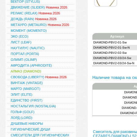
ВЕКТОР (STYLUS)
ДВИЖЕНИЕ (SLIDER)
Новинка 2026
РЕЛАКС (RELAX)
Новинка 2026
ДОЖДЬ (RAIN)
Новинка 2026
МЕТАУРО (METAURO)
Новинка 2026
МОМЕНТ (MOMENTO)
ЭКО (ECO)
Артикул
ЛИСТ (LEAF)
DIAMOND-PBV2-01-Sw
DIAMOND-PBV2-01-Sw-N
НАУТИЛУС (NAUTIC)
DIAMOND-PBV2-02-Sw
ПОРТАЛ (PORTA)
DIAMOND-PBV2-03/24-Sw
ОЛИМП (OLIMP)
DIAMOND-PBV2-03/24-Sw-N
АФРОДИТА (APHRODITE)
АЛМАЗ (DIAMOND)
Наличие товара на ск
СВОБОДА (LIBERTY)
Новинка 2026
ВИНТАЖ (VINTAGE)
А
МАРГО (MARGOT)
DIAMOND
ЭЛИТ (ELITE)
DIAMOND
ЕДИНСТВО (FIRST)
DIAMOND
НОСТАЛЬГИЯ (NOSTALGIA)
DIAMOND-
ГОЛЬФ (GOLF)
DIAMOND-P
ЛОРД (LORD)
ДУШЕВЫЕ НАБОРЫ
ГИГИЕНИЧЕСКИЕ ДУШИ
Смеситель для раковин
СМЕСИТЕЛИ ДЛЯ ГИГИЕНИЧЕСКИХ
CEZARES DIAMOND-LS2