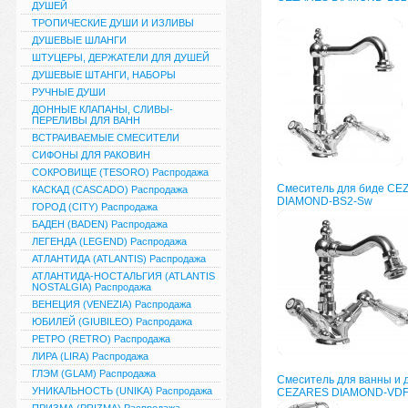
ДУШЕЙ
ТРОПИЧЕСКИЕ ДУШИ И ИЗЛИВЫ
ДУШЕВЫЕ ШЛАНГИ
ШТУЦЕРЫ, ДЕРЖАТЕЛИ ДЛЯ ДУШЕЙ
ДУШЕВЫЕ ШТАНГИ, НАБОРЫ
РУЧНЫЕ ДУШИ
ДОННЫЕ КЛАПАНЫ, СЛИВЫ-
ПЕРЕЛИВЫ ДЛЯ ВАНН
ВСТРАИВАЕМЫЕ СМЕСИТЕЛИ
СИФОНЫ ДЛЯ РАКОВИН
СОКРОВИЩЕ (TESORO) Распродажа
Смеситель для биде CE
КАСКАД (CASCADO) Распродажа
DIAMOND-BS2-Sw
ГОРОД (CITY) Распродажа
БАДЕН (BADEN) Распродажа
ЛЕГЕНДА (LEGEND) Распродажа
АТЛАНТИДА (ATLANTIS) Распродажа
АТЛАНТИДА-НОСТАЛЬГИЯ (ATLANTIS
NOSTALGIA) Распродажа
ВЕНЕЦИЯ (VENEZIA) Распродажа
ЮБИЛЕЙ (GIUBILEO) Распродажа
РЕТРО (RETRO) Распродажа
ЛИРА (LIRA) Распродажа
ГЛЭМ (GLAM) Распродажа
Смеситель для ванны и 
УНИКАЛЬНОСТЬ (UNIKA) Распродажа
CEZARES DIAMOND-VD