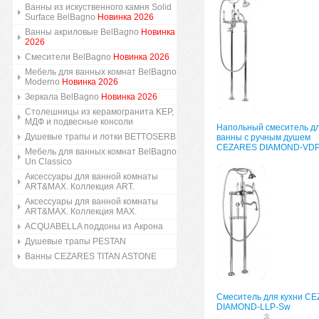
Ванны из искуственного камня Solid
Surface BelBagno
Новинка 2026
Ванны акриловые BelBagno
Новинка
2026
Смесители BelBagno
Новинка 2026
Мебель для ванных комнат BelBagno
Moderno
Новинка 2026
Зеркала BelBagno
Новинка 2026
Столешницы из керамогранита KEP,
МДФ и подвесные консоли
Напольный смеситель д
Душевые трапы и лотки BETTOSERB
ванны с ручным душем
CEZARES DIAMOND-VD
Мебель для ванных комнат BelBagno
Un Classico
Аксессуары для ванной комнаты
ART&MAX. Коллекция ART.
Аксессуары для ванной комнаты
ART&MAX. Коллекция MAX.
ACQUABELLA поддоны из Акрона
Душевые трапы PESTAN
Ванны CEZARES TITAN ASTONE
Смеситель для кухни C
DIAMOND-LLP-Sw