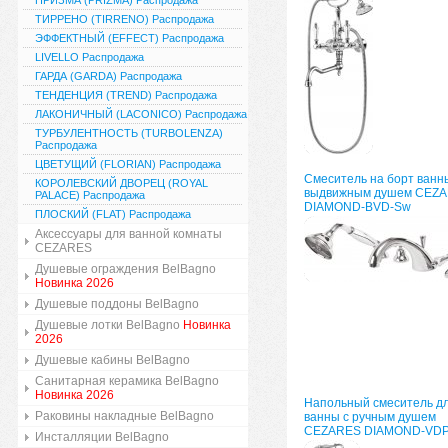
ПРИЗМА (PRIZMA) Распродажа
ТИРРЕНО (TIRRENO) Распродажа
ЭФФЕКТНЫЙ (EFFECT) Распродажа
LIVELLO Распродажа
ГАРДА (GARDA) Распродажа
ТЕНДЕНЦИЯ (TREND) Распродажа
ЛАКОНИЧНЫЙ (LACONICO) Распродажа
ТУРБУЛЕНТНОСТЬ (TURBOLENZA)
Распродажа
ЦВЕТУЩИЙ (FLORIAN) Распродажа
Смеситель на борт ванн
КОРОЛЕВСКИЙ ДВОРЕЦ (ROYAL
выдвижным душем CEZ
PALACE) Распродажа
DIAMOND-BVD-Sw
ПЛОСКИЙ (FLAT) Распродажа
Аксессуары для ванной комнаты
CEZARES
Душевые ограждения BelBagno
Новинка 2026
Душевые поддоны BelBagno
Душевые лотки BelBagno
Новинка
2026
Душевые кабины BelBagno
Санитарная керамика BelBagno
Новинка 2026
Напольный смеситель д
Раковины накладные BelBagno
ванны с ручным душем
CEZARES DIAMOND-VD
Инсталляции BelBagno