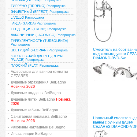
ПРИЗМА (PRIZMA) Распродажа
ТИРРЕНО (TIRRENO) Распродажа
ЭФФЕКТНЫЙ (EFFECT) Распродажа
LIVELLO Распродажа
ГАРДА (GARDA) Распродажа
ТЕНДЕНЦИЯ (TREND) Распродажа
ЛАКОНИЧНЫЙ (LACONICO) Распродажа
ТУРБУЛЕНТНОСТЬ (TURBOLENZA)
Распродажа
Смеситель на борт ванн
ЦВЕТУЩИЙ (FLORIAN) Распродажа
выдвижным душем CEZ
КОРОЛЕВСКИЙ ДВОРЕЦ (ROYAL
DIAMOND-BVD-Sw
PALACE) Распродажа
ПЛОСКИЙ (FLAT) Распродажа
Аксессуары для ванной комнаты
CEZARES
Душевые ограждения BelBagno
Новинка 2026
Душевые поддоны BelBagno
Душевые лотки BelBagno
Новинка
2026
Душевые кабины BelBagno
Санитарная керамика BelBagno
Напольный смеситель д
Новинка 2026
ванны с ручным душем
CEZARES DIAMOND-VD
Раковины накладные BelBagno
Инсталляции BelBagno