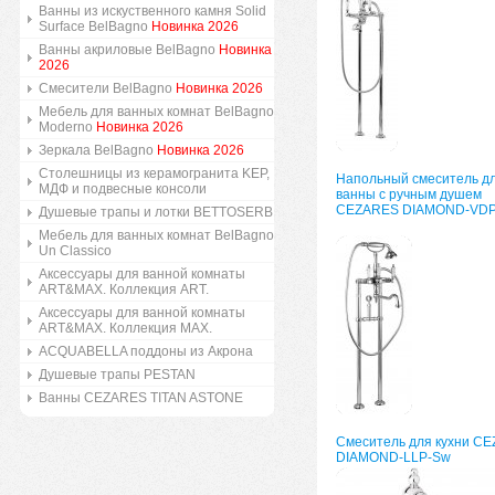
Ванны из искуственного камня Solid
Surface BelBagno
Новинка 2026
Ванны акриловые BelBagno
Новинка
2026
Смесители BelBagno
Новинка 2026
Мебель для ванных комнат BelBagno
Moderno
Новинка 2026
Зеркала BelBagno
Новинка 2026
Столешницы из керамогранита KEP,
Напольный смеситель д
МДФ и подвесные консоли
ванны с ручным душем
CEZARES DIAMOND-VD
Душевые трапы и лотки BETTOSERB
Мебель для ванных комнат BelBagno
Un Classico
Аксессуары для ванной комнаты
ART&MAX. Коллекция ART.
Аксессуары для ванной комнаты
ART&MAX. Коллекция MAX.
ACQUABELLA поддоны из Акрона
Душевые трапы PESTAN
Ванны CEZARES TITAN ASTONE
Смеситель для кухни C
DIAMOND-LLP-Sw