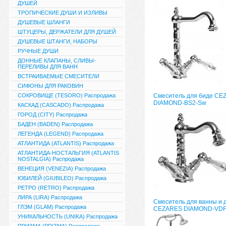
ДУШЕЙ
ТРОПИЧЕСКИЕ ДУШИ И ИЗЛИВЫ
ДУШЕВЫЕ ШЛАНГИ
ШТУЦЕРЫ, ДЕРЖАТЕЛИ ДЛЯ ДУШЕЙ
ДУШЕВЫЕ ШТАНГИ, НАБОРЫ
РУЧНЫЕ ДУШИ
ДОННЫЕ КЛАПАНЫ, СЛИВЫ-
ПЕРЕЛИВЫ ДЛЯ ВАНН
ВСТРАИВАЕМЫЕ СМЕСИТЕЛИ
СИФОНЫ ДЛЯ РАКОВИН
СОКРОВИЩЕ (TESORO) Распродажа
Смеситель для биде CE
DIAMOND-BS2-Sw
КАСКАД (CASCADO) Распродажа
ГОРОД (CITY) Распродажа
БАДЕН (BADEN) Распродажа
ЛЕГЕНДА (LEGEND) Распродажа
АТЛАНТИДА (ATLANTIS) Распродажа
АТЛАНТИДА-НОСТАЛЬГИЯ (ATLANTIS
NOSTALGIA) Распродажа
ВЕНЕЦИЯ (VENEZIA) Распродажа
ЮБИЛЕЙ (GIUBILEO) Распродажа
РЕТРО (RETRO) Распродажа
ЛИРА (LIRA) Распродажа
Смеситель для ванны и 
ГЛЭМ (GLAM) Распродажа
CEZARES DIAMOND-VD
УНИКАЛЬНОСТЬ (UNIKA) Распродажа