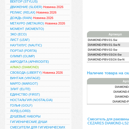
ВЕКТОР (STYLUS)
ДВИЖЕНИЕ (SLIDER)
Новинка 2026
РЕЛАКС (RELAX)
Новинка 2026
ДОЖДЬ (RAIN)
Новинка 2026
МЕТАУРО (METAURO)
Новинка 2026
МОМЕНТ (MOMENTO)
ЭКО (ECO)
Артикул
ЛИСТ (LEAF)
DIAMOND-PBV-01-Sw
DIAMOND-PBV-01-Sw-N
НАУТИЛУС (NAUTIC)
DIAMOND-PBV-02-Sw
ПОРТАЛ (PORTA)
DIAMOND-PBV-03/24-Sw
ОЛИМП (OLIMP)
DIAMOND-PBV-03/24-Sw-N
АФРОДИТА (APHRODITE)
АЛМАЗ (DIAMOND)
Наличие товара на ск
СВОБОДА (LIBERTY)
Новинка 2026
ВИНТАЖ (VINTAGE)
Арт
МАРГО (MARGOT)
DIAMOND-
ЭЛИТ (ELITE)
DIAMOND-P
ЕДИНСТВО (FIRST)
DIAMOND-
НОСТАЛЬГИЯ (NOSTALGIA)
DIAMOND-P
ГОЛЬФ (GOLF)
ЛОРД (LORD)
ДУШЕВЫЕ НАБОРЫ
Смеситель для раковин
ГИГИЕНИЧЕСКИЕ ДУШИ
CEZARES DIAMOND-LS2
СМЕСИТЕЛИ ДЛЯ ГИГИЕНИЧЕСКИХ