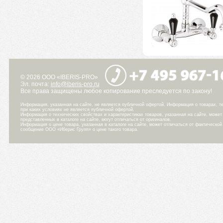
© 2026 ООО «IBERIS-PRO»
Эл. почта:
info@iberis-pro.ru
Все права защищены любое копирование преследуется по закону!
Информация, указанная на сайте, не является публичной офертой. Информация о товарах, те
при каких условиях не является публичной офертой.
Информация о технических свойствах и характеристиках товаров, указанная на сайте, може
представленных в каталоге на сайте, могут отличаться от оригиналов.
Информация о цене товара, указанная в каталоге на сайте, может отличаться от фактическо
сообщение ООО «Иберис Групп» о цене такого товара.