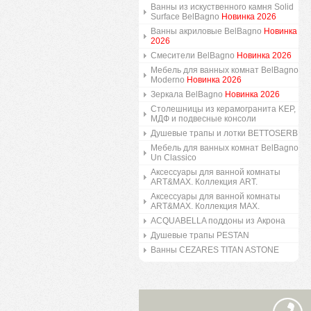
Ванны из искуственного камня Solid
Surface BelBagno
Новинка 2026
Ванны акриловые BelBagno
Новинка
2026
Смесители BelBagno
Новинка 2026
Мебель для ванных комнат BelBagno
Moderno
Новинка 2026
Зеркала BelBagno
Новинка 2026
Столешницы из керамогранита KEP,
МДФ и подвесные консоли
Душевые трапы и лотки BETTOSERB
Мебель для ванных комнат BelBagno
Un Classico
Аксессуары для ванной комнаты
ART&MAX. Коллекция ART.
Аксессуары для ванной комнаты
ART&MAX. Коллекция MAX.
ACQUABELLA поддоны из Акрона
Душевые трапы PESTAN
Ванны CEZARES TITAN ASTONE