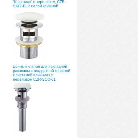
"Клик-клак" с переливом, CZR-
SAT7-Bi, с белой крышкой
Донный клапан для накладной
раковины с квадратной крышкой
с системой Клик-клак с
переливом CZR-SCQ-01