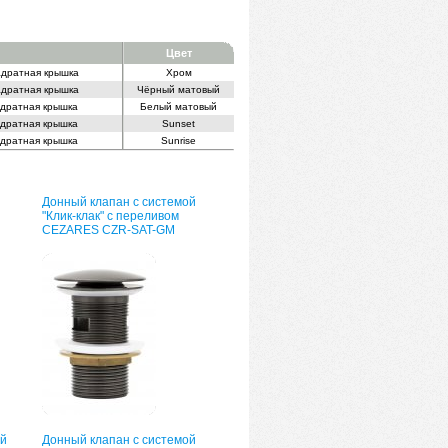
Цвет
вадратная крышка
Хром
вадратная крышка
Чёрный матовый
адратная крышка
Белый матовый
адратная крышка
Sunset
адратная крышка
Sunrise
Донный клапан с системой
"Клик-клак" с переливом
CEZARES CZR-SAT-GM
й
Донный клапан с системой