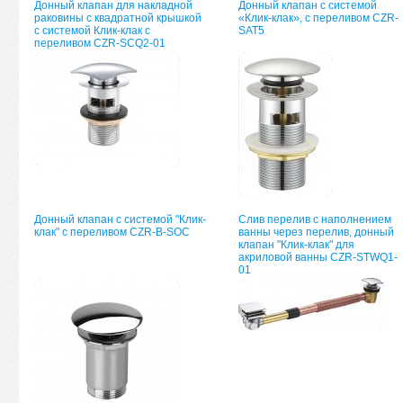
Донный клапан для накладной
Донный клапан с системой
раковины с квадратной крышкой
«Клик-клак», с переливом CZR-
с системой Клик-клак с
SAT5
переливом CZR-SCQ2-01
Донный клапан с системой "Клик-
Слив перелив с наполнением
клак" с переливом CZR-B-SOC
ванны через перелив, донный
клапан "Клик-клак" для
акриловой ванны CZR-STWQ1-
01