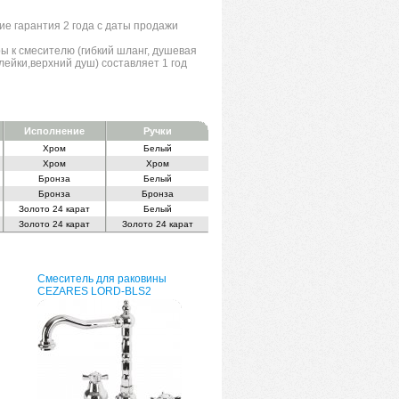
ие гарантия 2 года с даты продажи
ы к смесителю (гибкий шланг, душевая
лейки,верхний душ) составляет 1 год
Исполнение
Ручки
Хром
Белый
Хром
Хром
Бронза
Белый
Бронза
Бронза
Золото 24 карат
Белый
Золото 24 карат
Золото 24 карат
Смеситель для раковины
CEZARES LORD-BLS2