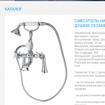
КАТАЛОГ
СМЕСИТЕЛЬ НА
ДУШЕМ CEZARE
Управление: вентильн
Материал: латунь
Исполнение: хром, бро
Длина излива: 15 см
Механизм: керамическ
Отверстия для монтаж
Тип подводки: 3/4"
Оснащение: душевой ш
установочный комплек
Рабочий интервал давл
Атм
Гарантия: 5 лет с дат
уплотнителей, шланго
- на остальные компл
исключением резинотех
продажи
- на резинотехнически
- на золотое покрытие