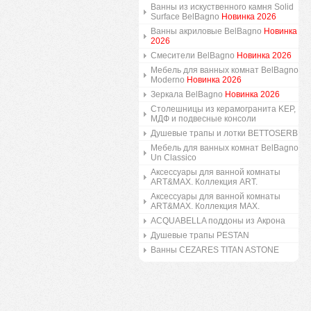
Ванны из искуственного камня Solid
Surface BelBagno
Новинка 2026
Ванны акриловые BelBagno
Новинка
2026
Смесители BelBagno
Новинка 2026
Мебель для ванных комнат BelBagno
Moderno
Новинка 2026
Зеркала BelBagno
Новинка 2026
Столешницы из керамогранита KEP,
МДФ и подвесные консоли
Душевые трапы и лотки BETTOSERB
Мебель для ванных комнат BelBagno
Un Classico
Аксессуары для ванной комнаты
ART&MAX. Коллекция ART.
Аксессуары для ванной комнаты
ART&MAX. Коллекция MAX.
ACQUABELLA поддоны из Акрона
Душевые трапы PESTAN
Ванны CEZARES TITAN ASTONE