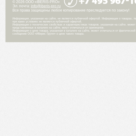
© 2026 ООО «IBERIS-PRO»
Эл. почта:
info@iberis-pro.ru
Все права защищены любое копирование преследуется по закону!
Информация, указанная на сайте, не является публичной офертой. Информация о товарах, те
при каких условиях не является публичной офертой.
Информация о технических свойствах и характеристиках товаров, указанная на сайте, може
представленных в каталоге на сайте, могут отличаться от оригиналов.
Информация о цене товара, указанная в каталоге на сайте, может отличаться от фактическо
сообщение ООО «Иберис Групп» о цене такого товара.