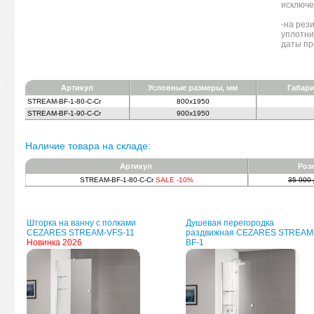
исключе
-на рез
уплотни
даты п
Артикул
Условные размеры, мм
Габари
STREAM-BF-1-80-C-Cr
800x1950
STREAM-BF-1-90-C-Cr
900x1950
Наличие товара на складе:
Артикул
Роз
STREAM-BF-1-80-C-Cr
SALE -10%
35 900 
Шторка на ванну с полками
Душевая перегородка
CEZARES STREAM-VFS-11
раздвижная CEZARES STREAM
Новинка 2026
BF-1