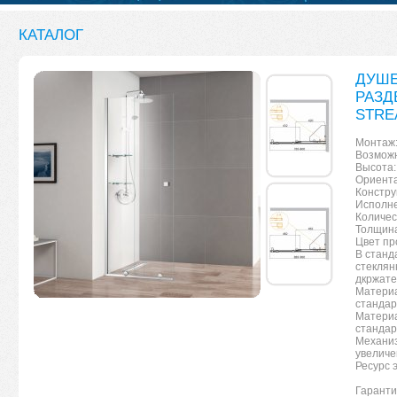
КАТАЛОГ
ДУШЕ
РАЗД
STRE
Монтаж:
Возможн
Высота:
Ориента
Констру
Исполне
Количес
Толщина
Цвет пр
В станд
стеклян
дкржат
Материа
стандар
Материа
стандар
Механиз
увеличе
Ресурс 
Гаранти