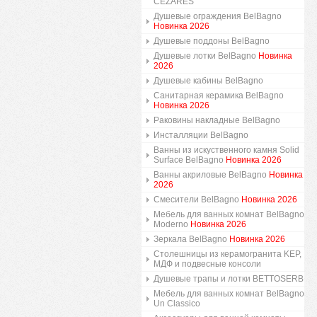
CEZARES
Душевые ограждения BelBagno
Новинка 2026
Душевые поддоны BelBagno
Душевые лотки BelBagno
Новинка
2026
Душевые кабины BelBagno
Санитарная керамика BelBagno
Новинка 2026
Раковины накладные BelBagno
Инсталляции BelBagno
Ванны из искуственного камня Solid
Surface BelBagno
Новинка 2026
Ванны акриловые BelBagno
Новинка
2026
Смесители BelBagno
Новинка 2026
Мебель для ванных комнат BelBagno
Moderno
Новинка 2026
Зеркала BelBagno
Новинка 2026
Столешницы из керамогранита KEP,
МДФ и подвесные консоли
Душевые трапы и лотки BETTOSERB
Мебель для ванных комнат BelBagno
Un Classico