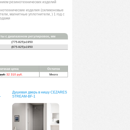
нием резинотехнических изделий
инотехнические изделия (силиконовые
тели, магнитные уплотнители, ) 1 год с
родажи
ты с диапазоном регулировок, мм
(775-825)x1950
(875-925)x1950
ничная цена
Остаток
руб.
32 310 руб.
Много
Душевая дверь в нишу CEZARES
-
STREAM-BF-1