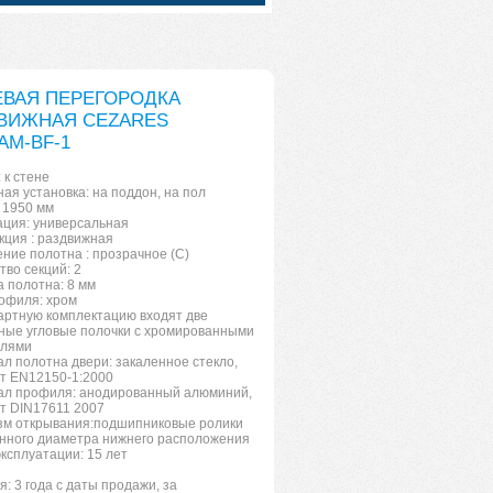
ВАЯ ПЕРЕГОРОДКА
ВИЖНАЯ CEZARES
AM-BF-1
 к стене
ая установка: на поддон, на пол
 1950 мм
ция: универсальная
кция : раздвижная
ние полотна : прозрачное (C)
тво секций: 2
 полотна: 8 мм
офиля: хром
артную комплектацию входят две
ные угловые полочки с хромированными
елями
л полотна двери: закаленное стекло,
т EN12150-1:2000
л профиля: анодированный алюминий,
т DIN17611 2007
м открывания:подшипниковые ролики
нного диаметра нижнего расположения
эксплуатации: 15 лет
я: 3 года с даты продажи, за