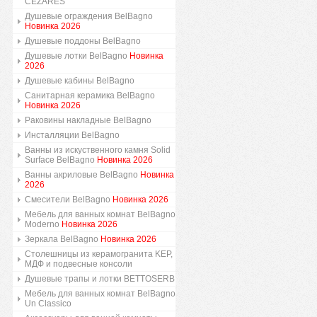
CEZARES
Душевые ограждения BelBagno
Новинка 2026
Душевые поддоны BelBagno
Душевые лотки BelBagno
Новинка
2026
Душевые кабины BelBagno
Санитарная керамика BelBagno
Новинка 2026
Раковины накладные BelBagno
Инсталляции BelBagno
Ванны из искуственного камня Solid
Surface BelBagno
Новинка 2026
Ванны акриловые BelBagno
Новинка
2026
Смесители BelBagno
Новинка 2026
Мебель для ванных комнат BelBagno
Moderno
Новинка 2026
Зеркала BelBagno
Новинка 2026
Столешницы из керамогранита KEP,
МДФ и подвесные консоли
Душевые трапы и лотки BETTOSERB
Мебель для ванных комнат BelBagno
Un Classico