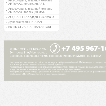
Аксессуары для ванной комнаты
ART&MAX. Коллекция ART.
Аксессуары для ванной комнаты
ART&MAX. Коллекция MAX.
ACQUABELLA поддоны из Акрона
Душевые трапы PESTAN
Ванны CEZARES TITAN ASTONE
© 2026 ООО «IBERIS-PRO»
Эл. почта:
info@iberis-pro.ru
Все права защищены любое копирование преследуется по закону!
Информация, указанная на сайте, не является публичной офертой. Информация о товарах, те
при каких условиях не является публичной офертой.
Информация о технических свойствах и характеристиках товаров, указанная на сайте, може
представленных в каталоге на сайте, могут отличаться от оригиналов.
Информация о цене товара, указанная в каталоге на сайте, может отличаться от фактическо
сообщение ООО «Иберис Групп» о цене такого товара.