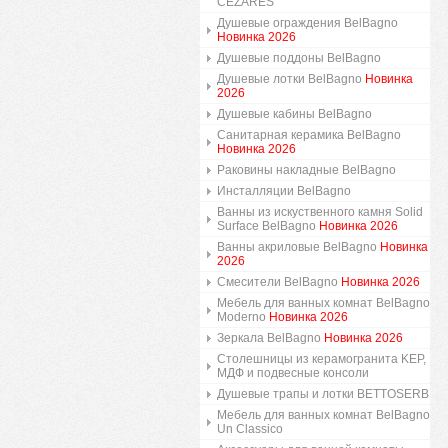
CEZARES
Душевые ограждения BelBagno
Новинка 2026
Душевые поддоны BelBagno
Душевые лотки BelBagno
Новинка
2026
Душевые кабины BelBagno
Санитарная керамика BelBagno
Новинка 2026
Раковины накладные BelBagno
Инсталляции BelBagno
Ванны из искуственного камня Solid
Surface BelBagno
Новинка 2026
Ванны акриловые BelBagno
Новинка
2026
Смесители BelBagno
Новинка 2026
Мебель для ванных комнат BelBagno
Moderno
Новинка 2026
Зеркала BelBagno
Новинка 2026
Столешницы из керамогранита KEP,
МДФ и подвесные консоли
Душевые трапы и лотки BETTOSERB
Мебель для ванных комнат BelBagno
Un Classico