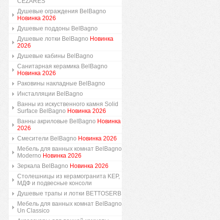
CEZARES
Душевые ограждения BelBagno
Новинка 2026
Душевые поддоны BelBagno
Душевые лотки BelBagno
Новинка
2026
Душевые кабины BelBagno
Санитарная керамика BelBagno
Новинка 2026
Раковины накладные BelBagno
Инсталляции BelBagno
Ванны из искуственного камня Solid
Surface BelBagno
Новинка 2026
Ванны акриловые BelBagno
Новинка
2026
Смесители BelBagno
Новинка 2026
Мебель для ванных комнат BelBagno
Moderno
Новинка 2026
Зеркала BelBagno
Новинка 2026
Столешницы из керамогранита KEP,
МДФ и подвесные консоли
Душевые трапы и лотки BETTOSERB
Мебель для ванных комнат BelBagno
Un Classico