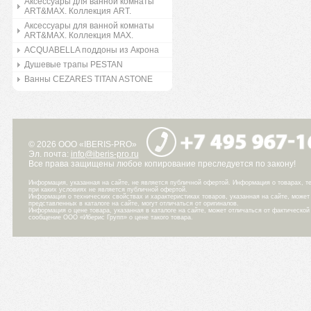
Аксессуары для ванной комнаты
ART&MAX. Коллекция ART.
Аксессуары для ванной комнаты
ART&MAX. Коллекция MAX.
ACQUABELLA поддоны из Акрона
Душевые трапы PESTAN
Ванны CEZARES TITAN ASTONE
© 2026 ООО «IBERIS-PRO»
Эл. почта:
info@iberis-pro.ru
Все права защищены любое копирование преследуется по закону!
Информация, указанная на сайте, не является публичной офертой. Информация о товарах, те
при каких условиях не является публичной офертой.
Информация о технических свойствах и характеристиках товаров, указанная на сайте, може
представленных в каталоге на сайте, могут отличаться от оригиналов.
Информация о цене товара, указанная в каталоге на сайте, может отличаться от фактическо
сообщение ООО «Иберис Групп» о цене такого товара.