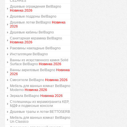
CEZARES
Душевые ограждения BelBagno
Новинка 2026
Душевые поддоны BelBagno
Душевые лотки BelBagno
Новинка
2026
Душевые кабины BelBagno
Санитарная керамика BelBagno
Новинка 2026
Раковины накладные BelBagno
Инсталляции BelBagno
Ванны из искуственного камня Solid
Surface BelBagno
Новинка 2026
Ванны акриловые BelBagno
Новинка
2026
Смесители BelBagno
Новинка 2026
Мебель для ванных комнат BelBagno
Moderno
Новинка 2026
Зеркала BelBagno
Новинка 2026
Столешницы из керамогранита KEP,
МДФ и подвесные консоли
Душевые трапы и лотки BETTOSERB
Мебель для ванных комнат BelBagno
Un Classico