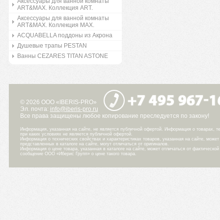
Аксессуары для ванной комнаты
ART&MAX. Коллекция ART.
Аксессуары для ванной комнаты
ART&MAX. Коллекция MAX.
ACQUABELLA поддоны из Акрона
Душевые трапы PESTAN
Ванны CEZARES TITAN ASTONE
© 2026 ООО «IBERIS-PRO»
Эл. почта:
info@iberis-pro.ru
Все права защищены любое копирование преследуется по закону!
Информация, указанная на сайте, не является публичной офертой. Информация о товарах, те
при каких условиях не является публичной офертой.
Информация о технических свойствах и характеристиках товаров, указанная на сайте, може
представленных в каталоге на сайте, могут отличаться от оригиналов.
Информация о цене товара, указанная в каталоге на сайте, может отличаться от фактическо
сообщение ООО «Иберис Групп» о цене такого товара.