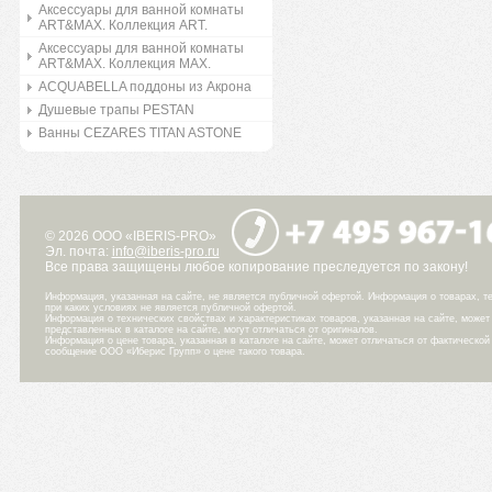
Аксессуары для ванной комнаты
ART&MAX. Коллекция ART.
Аксессуары для ванной комнаты
ART&MAX. Коллекция MAX.
ACQUABELLA поддоны из Акрона
Душевые трапы PESTAN
Ванны CEZARES TITAN ASTONE
© 2026 ООО «IBERIS-PRO»
Эл. почта:
info@iberis-pro.ru
Все права защищены любое копирование преследуется по закону!
Информация, указанная на сайте, не является публичной офертой. Информация о товарах, те
при каких условиях не является публичной офертой.
Информация о технических свойствах и характеристиках товаров, указанная на сайте, може
представленных в каталоге на сайте, могут отличаться от оригиналов.
Информация о цене товара, указанная в каталоге на сайте, может отличаться от фактическо
сообщение ООО «Иберис Групп» о цене такого товара.