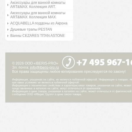
Аксессуары для ванной комнаты
ART&MAX. Коллекция ART.
Аксессуары для ванной комнаты
ART&MAX. Коллекция MAX.
ACQUABELLA поддоны из Акрона
Душевые трапы PESTAN
Ванны CEZARES TITAN ASTONE
© 2026 ООО «IBERIS-PRO»
Эл. почта:
info@iberis-pro.ru
Все права защищены любое копирование преследуется по закону!
Информация, указанная на сайте, не является публичной офертой. Информация о товарах, те
при каких условиях не является публичной офертой.
Информация о технических свойствах и характеристиках товаров, указанная на сайте, може
представленных в каталоге на сайте, могут отличаться от оригиналов.
Информация о цене товара, указанная в каталоге на сайте, может отличаться от фактическо
сообщение ООО «Иберис Групп» о цене такого товара.