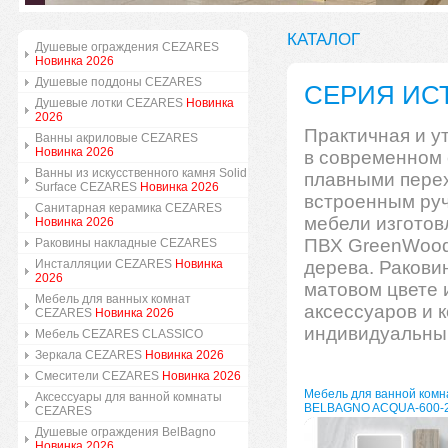
КАТАЛОГ
Душевые ограждения CEZARES
Новинка 2026
Душевые поддоны CEZARES
СЕРИЯ ИС
Душевые лотки CEZARES
Новинка
2026
Практичная и 
Ванны акриловые CEZARES
Новинка 2026
в современном 
Ванны из искусственного камня Solid
плавными перех
Surface CEZARES
Новинка 2026
встроенным руч
Санитарная керамика CEZARES
мебели изгото
Новинка 2026
ПВХ GreenWood,
Раковины накладные CEZARES
Инсталляции CEZARES
Новинка
дерева. Ракови
2026
матовом цвете
Мебель для ванных комнат
аксессуаров и к
CEZARES
Новинка 2026
индивидуальный
Мебель CEZARES CLASSICO
Зеркала CEZARES
Новинка 2026
Смесители CEZARES
Новинка 2026
Мебель для ванной комн
Аксессуары для ванной комнаты
BELBAGNO ACQUA-600-
CEZARES
Душевые ограждения BelBagno
Новинка 2026