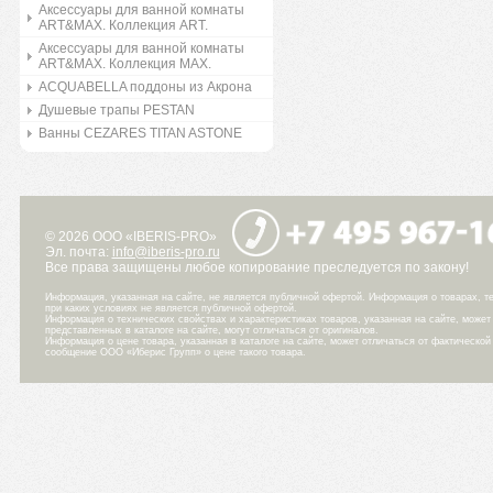
Аксессуары для ванной комнаты
ART&MAX. Коллекция ART.
Аксессуары для ванной комнаты
ART&MAX. Коллекция MAX.
ACQUABELLA поддоны из Акрона
Душевые трапы PESTAN
Ванны CEZARES TITAN ASTONE
© 2026 ООО «IBERIS-PRO»
Эл. почта:
info@iberis-pro.ru
Все права защищены любое копирование преследуется по закону!
Информация, указанная на сайте, не является публичной офертой. Информация о товарах, те
при каких условиях не является публичной офертой.
Информация о технических свойствах и характеристиках товаров, указанная на сайте, може
представленных в каталоге на сайте, могут отличаться от оригиналов.
Информация о цене товара, указанная в каталоге на сайте, может отличаться от фактическо
сообщение ООО «Иберис Групп» о цене такого товара.