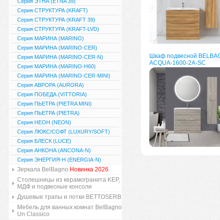
Серия ЭТНА (ETNA 39)
Серия СТРУКТУРА (KRAFT)
Серия СТРУКТУРА (KRAFT 39)
Серия СТРУКТУРА (KRAFT-LVD)
Серия МАРИНА (MARINO)
Серия МАРИНА (MARINO-CER)
Шкаф подвесной BELBA
Серия МАРИНА (MARINO-CER-N)
ACQUA-1600-2A-SC
Серия МАРИНА (MARINO-H60)
Серия МАРИНА (MARINO-CER-MINI)
Серия АВРОРА (AURORA)
Серия ПОБЕДА (VITTORIA)
Серия ПЬЕТРА (PIETRA MINI)
Серия ПЬЕТРА (PIETRA)
Серия НЕОН (NEON)
Серия ЛЮКС/СОФТ (LUXURY/SOFT)
Серия БЛЕСК (LUCE)
Серия АНКОНА (ANCONA-N)
Серия ЭНЕРГИЯ-Н (ENERGIA-N)
Зеркала BelBagno
Новинка 2026
Столешницы из керамогранита KEP,
МДФ и подвесные консоли
Душевые трапы и лотки BETTOSERB
Мебель для ванных комнат BelBagno
Un Classico