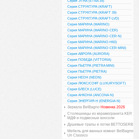
Серия ЭТНА (ETNA 39)
Серия СТРУКТУРА (KRAFT)
Серия СТРУКТУРА (KRAFT 39)
Серия СТРУКТУРА (KRAFT-LVD)
Серия МАРИНА (MARINO)
Серия МАРИНА (MARINO-CER)
Серия МАРИНА (MARINO-CER-N)
Серия МАРИНА (MARINO-H60)
Серия МАРИНА (MARINO-CER-MINI)
Серия АВРОРА (AURORA)
Серия ПОБЕДА (VITTORIA)
Серия ПЬЕТРА (PIETRA MINI)
Серия ПЬЕТРА (PIETRA)
Серия НЕОН (NEON)
Серия ЛЮКС/СОФТ (LUXURY/SOFT)
Серия БЛЕСК (LUCE)
Серия АНКОНА (ANCONA-N)
Серия ЭНЕРГИЯ-Н (ENERGIA-N)
Зеркала BelBagno
Новинка 2026
Столешницы из керамогранита KEP,
МДФ и подвесные консоли
Душевые трапы и лотки BETTOSERB
Мебель для ванных комнат BelBagno
Un Classico