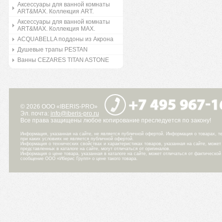
Аксессуары для ванной комнаты
ART&MAX. Коллекция ART.
Аксессуары для ванной комнаты
ART&MAX. Коллекция MAX.
ACQUABELLA поддоны из Акрона
Душевые трапы PESTAN
Ванны CEZARES TITAN ASTONE
© 2026 ООО «IBERIS-PRO»
Эл. почта:
info@iberis-pro.ru
Все права защищены любое копирование преследуется по закону!
Информация, указанная на сайте, не является публичной офертой. Информация о товарах, те
при каких условиях не является публичной офертой.
Информация о технических свойствах и характеристиках товаров, указанная на сайте, може
представленных в каталоге на сайте, могут отличаться от оригиналов.
Информация о цене товара, указанная в каталоге на сайте, может отличаться от фактическо
сообщение ООО «Иберис Групп» о цене такого товара.