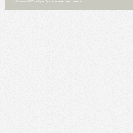
сообщение ООО «Иберис Групп» о цене такого товара.