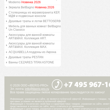
Moderno
Новинка 2026
Зеркала BelBagno
Новинка 2026
Столешницы из керамогранита KEP,
МДФ и подвесные консоли
Душевые трапы и лотки BETTOSERB
Мебель для ванных комнат BelBagno
Un Classico
Аксессуары для ванной комнаты
ART&MAX. Коллекция ART.
Аксессуары для ванной комнаты
ART&MAX. Коллекция MAX.
ACQUABELLA поддоны из Акрона
Душевые трапы PESTAN
Ванны CEZARES TITAN ASTONE
© 2026 ООО «IBERIS-PRO»
Эл. почта:
info@iberis-pro.ru
Все права защищены любое копирование преследуется по закону!
Информация, указанная на сайте, не является публичной офертой. Информация о товарах, те
при каких условиях не является публичной офертой.
Информация о технических свойствах и характеристиках товаров, указанная на сайте, може
представленных в каталоге на сайте, могут отличаться от оригиналов.
Информация о цене товара, указанная в каталоге на сайте, может отличаться от фактическо