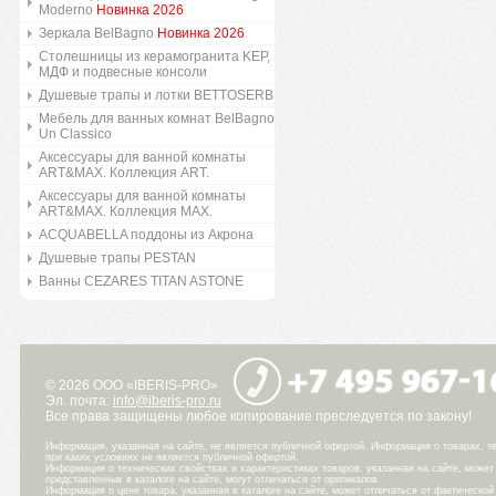
Moderno
Новинка 2026
Зеркала BelBagno
Новинка 2026
Столешницы из керамогранита KEP,
МДФ и подвесные консоли
Душевые трапы и лотки BETTOSERB
Мебель для ванных комнат BelBagno
Un Classico
Аксессуары для ванной комнаты
ART&MAX. Коллекция ART.
Аксессуары для ванной комнаты
ART&MAX. Коллекция MAX.
ACQUABELLA поддоны из Акрона
Душевые трапы PESTAN
Ванны CEZARES TITAN ASTONE
© 2026 ООО «IBERIS-PRO»
Эл. почта:
info@iberis-pro.ru
Все права защищены любое копирование преследуется по закону!
Информация, указанная на сайте, не является публичной офертой. Информация о товарах, те
при каких условиях не является публичной офертой.
Информация о технических свойствах и характеристиках товаров, указанная на сайте, може
представленных в каталоге на сайте, могут отличаться от оригиналов.
Информация о цене товара, указанная в каталоге на сайте, может отличаться от фактическо