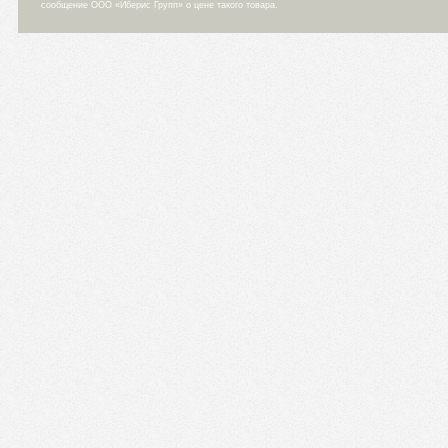
сообщение ООО «Иберис Групп» о цене такого товара.