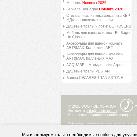
Moderno
Новинка 2026
Зеркала BelBagno
Новинка 2026
Столешницы из керамогранита KEP,
МДФ и подвесные консоли
Душевые трапы и лотки BETTOSERB
Мебель для ванных комнат BelBagno
Un Classico
Аксессуары для ванной комнаты
ART&MAX. Коллекция ART.
Аксессуары для ванной комнаты
ART&MAX. Коллекция MAX.
ACQUABELLA поддоны из Акрона
Душевые трапы PESTAN
Ванны CEZARES TITAN ASTONE
© 2026 ООО «IBERIS-PRO»
Эл. почта:
info@iberis-pro.ru
Все права защищены любое копировани
Информация, указанная на сайте, не является публ
при каких условиях не является публичной офертой
Информация о технических свойствах и характерис
представленных в каталоге на сайте, могут отличат
Мы используем только необходимые cookies для улучше
Информация о цене товара, указанная в каталоге н