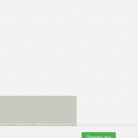
 стоимости товаров носит информационный характер и ни
ке. Изображения товаров на фотографиях,
Принять все
одтверждение цены заказанного товара является