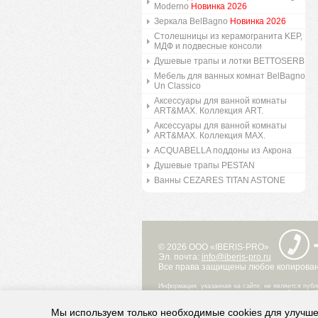
Moderno
Новинка 2026
Зеркала BelBagno
Новинка 2026
Столешницы из керамогранита KEP,
МДФ и подвесные консоли
Душевые трапы и лотки BETTOSERB
Мебель для ванных комнат BelBagno
Un Classico
Аксессуары для ванной комнаты
ART&MAX. Коллекция ART.
Аксессуары для ванной комнаты
ART&MAX. Коллекция MAX.
ACQUABELLA поддоны из Акрона
Душевые трапы PESTAN
Ванны CEZARES TITAN ASTONE
© 2026 ООО «IBERIS-PRO»
Эл. почта:
info@iberis-pro.ru
Все права защищены любое копировани
Информация, указанная на сайте, не является публ
при каких условиях не является публичной офертой
Информация о технических свойствах и характерис
представленных в каталоге на сайте, могут отличат
Мы используем только необходимые cookies для улучше
Информация о цене товара, указанная в каталоге н