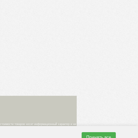
 стоимости товаров носит информационный характер и ни
ке. Изображения товаров на фотографиях,
Принять все
одтверждение цены заказанного товара является