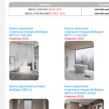
Артикул
Рознич
BB411-1700-800
SALE -10%
131 900 руб
BB411-1700-800-MATT
SALE -10%
143 100 руб
Ванна акриловая
Ванна акриловая
отдельностоящая BelBagno
отдельностоящая BelBagno
BB716-1700-800
BB717-1700-800
Новинка 2026
Новинка 2026
Ванна акриловая угловая
Ванна акриловая
BelBagno BB712
отдельностоящая BelBagno
BB701 ФОРМАТ (UNO)
Новинка 2026