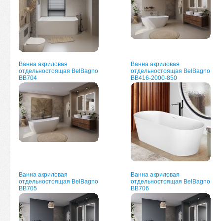
Ванна акриловая
Ванна акриловая
отдельностоящая BelBagno
отдельностоящая BelBagno
BB704
BB416-2000-850
Ванна акриловая
Ванна акриловая
отдельностоящая BelBagno
отдельностоящая BelBagno
BB705
BB706