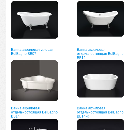
Ванна акриловая угловая
Ванна акриловая
BelBagno BB07
отдельностоящая BelBagno
BB12
Ванна акриловая
Ванна акриловая
отдельностоящая BelBagno
отдельностоящая BelBagno
BB14
BB14-K