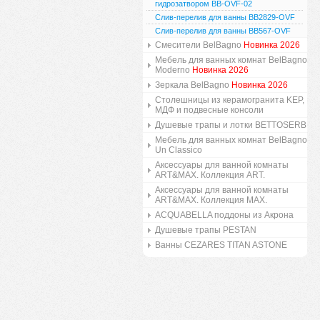
гидрозатвором BB-OVF-02
Слив-перелив для ванны BB2829-OVF
Слив-перелив для ванны BB567-OVF
Смесители BelBagno
Новинка 2026
Мебель для ванных комнат BelBagno
Moderno
Новинка 2026
Зеркала BelBagno
Новинка 2026
Столешницы из керамогранита KEP,
МДФ и подвесные консоли
Душевые трапы и лотки BETTOSERB
Мебель для ванных комнат BelBagno
Un Classico
Аксессуары для ванной комнаты
ART&MAX. Коллекция ART.
Аксессуары для ванной комнаты
ART&MAX. Коллекция MAX.
ACQUABELLA поддоны из Акрона
Душевые трапы PESTAN
Ванны CEZARES TITAN ASTONE