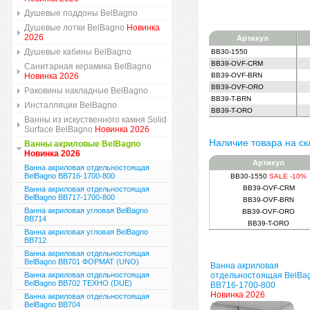
Душевые поддоны BelBagno
Душевые лотки BelBagno
Новинка
2026
Артикул
Душевые кабины BelBagno
BB30-1550
BB39-OVF-CRM
Санитарная керамика BelBagno
Новинка 2026
BB39-OVF-BRN
BB39-OVF-ORO
Раковины накладные BelBagno
BB39-T-BRN
Инсталляции BelBagno
BB39-T-ORO
Ванны из искуственного камня Solid
Surface BelBagno
Новинка 2026
Наличие товара на ск
Ванны акриловые BelBagno
Новинка 2026
Артикул
Ванна акриловая отдельностоящая
BelBagno BB716-1700-800
BB30-1550
SALE -10%
BB39-OVF-CRM
Ванна акриловая отдельностоящая
BelBagno BB717-1700-800
BB39-OVF-BRN
Ванна акриловая угловая BelBagno
BB39-OVF-ORO
BB714
BB39-T-ORO
Ванна акриловая угловая BelBagno
BB712
Ванна акриловая отдельностоящая
BelBagno BB701 ФОРМАТ (UNO)
Ванна акриловая
Ванна акриловая отдельностоящая
отдельностоящая BelBa
BelBagno BB702 ТЕХНО (DUE)
BB716-1700-800
Новинка 2026
Ванна акриловая отдельностоящая
BelBagno BB704