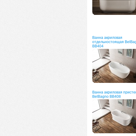
Ванна акриловая
отдельностоящая BelBa
BB404
Ванна акриловая присте
BelBagno BB408