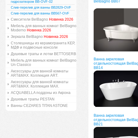
BelBagno BB07
гидрозатвором BB-OVF-02
Слив-перелив для ванны BB2829-OVF
Слив-перелив для ванны BB567-OVF
Смесители BelBagno
Новинка 2026
Мебель для ванных комнат BelBagno
Moderno
Новинка 2026
Зеркала BelBagno
Новинка 2026
Столешницы из керамогранита KEP,
МДФ и подвесные консоли
Душевые трапы и лотки BETTOSERB
Ванна акриловая
Мебель для ванных комнат BelBagno
отдельностоящая BelBa
Un Classico
BB14
Аксессуары для ванной комнаты
ART&MAX. Коллекция ART.
Аксессуары для ванной комнаты
ART&MAX. Коллекция MAX.
ACQUABELLA поддоны из Акрона
Душевые трапы PESTAN
Ванны CEZARES TITAN ASTONE
Ванна акриловая
отдельностоящая BelBa
BB21