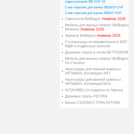
гидрозатвором BB-OVF-02
Слив-перелив для ванны BB2829-OVF
Слив-перелив для ванны BB567-OVF
Смесители BelBagno
Новинка 2026
Мебель для ванных комнат BelBagno
Moderno
Новинка 2026
Зеркала BelBagno
Новинка 2026
Столешницы из керамогранита KEP,
МДФ и подвесные консоли
Душевые трапы и лотки BETTOSERB
Мебель для ванных комнат BelBagno
Un Classico
Аксессуары для ванной комнаты
ART&MAX. Коллекция ART.
Аксессуары для ванной комнаты
ART&MAX. Коллекция MAX.
ACQUABELLA поддоны из Акрона
Душевые трапы PESTAN
Ванны CEZARES TITAN ASTONE