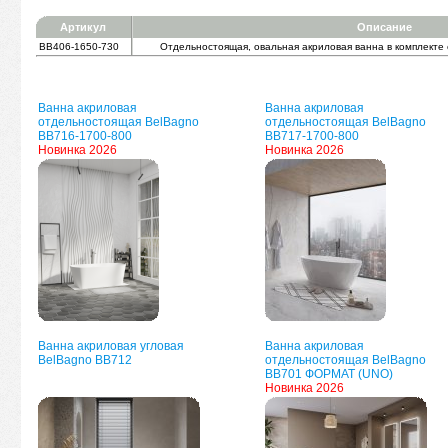
Артикул
Описание
BB406-1650-730
Отдельностоящая, овальная акриловая ванна в комплекте
Ванна акриловая
Ванна акриловая
отдельностоящая BelBagno
отдельностоящая BelBagno
BB716-1700-800
BB717-1700-800
Новинка 2026
Новинка 2026
Ванна акриловая угловая
Ванна акриловая
BelBagno BB712
отдельностоящая BelBagno
BB701 ФОРМАТ (UNO)
Новинка 2026