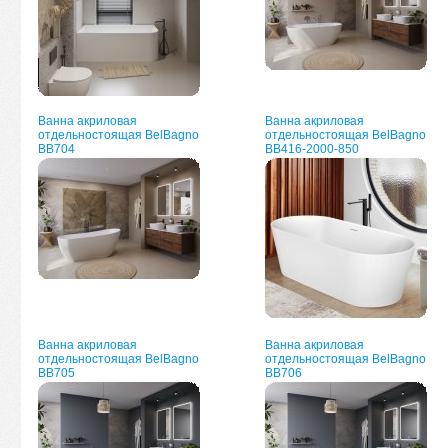
Ванна акриловая
Ванна акриловая
отдельностоящая BelBagno
отдельностоящая BelBagno
BB704
BB416-2000-850
Ванна акриловая
Ванна акриловая
отдельностоящая BelBagno
отдельностоящая BelBagno
BB705
BB706