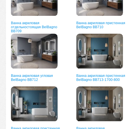
Ванна акриловая
Ванна акриловая пристенная
отдельностоящая BelBagno
BelBagno BB710
BB709
Ванна акриловая угловая
Ванна акриловая пристенная
BelBagno BB712
BelBagno BB713-1700-800
Ванна акриловая пристенная
Ванна акриловая