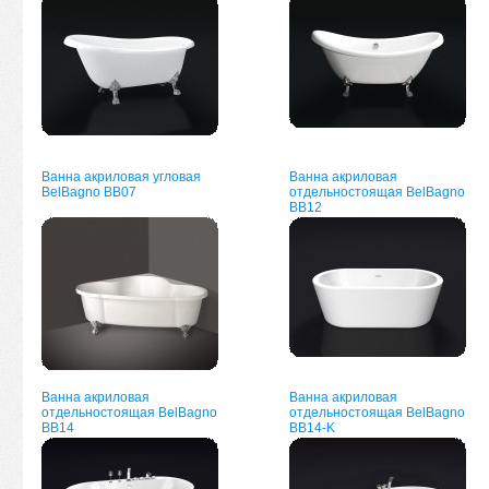
Ванна акриловая угловая
Ванна акриловая
BelBagno BB07
отдельностоящая BelBagno
BB12
Ванна акриловая
Ванна акриловая
отдельностоящая BelBagno
отдельностоящая BelBagno
BB14
BB14-K