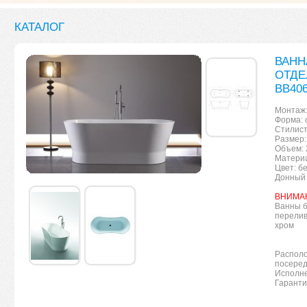
КАТАЛОГ
ВАНН
ОТДЕ
BB40
Монтаж:
Форма: 
Стилист
Размер:
Объем: 
Материа
Цвет: б
Донный 
ВНИМА
Ванны б
перелив
хром
Располо
посеред
Исполне
Гаранти