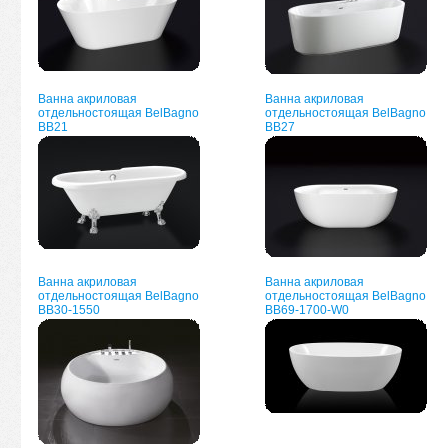
Ванна акриловая
Ванна акриловая
отдельностоящая BelBagno
отдельностоящая BelBagno
BB21
BB27
Ванна акриловая
Ванна акриловая
отдельностоящая BelBagno
отдельностоящая BelBagno
BB30-1550
BB69-1700-W0