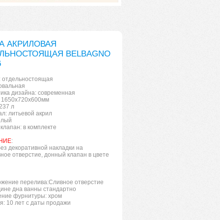
А АКРИЛОВАЯ
ЛЬНОСТОЯЩАЯ BELBAGNO
6
 отдельностоящая
овальная
ика дизайна: современная
 1650x720x600мм
237 л
л: литьевой акрил
елый
клапан: в комплекте
НИЕ
:
ез декоративной накладки на
ное отверстие, донный клапан в цвете
жение перелива:Сливное отверстие
ине дна ванны стандартно
ние фурнитуры: хром
я: 10 лет с даты продажи