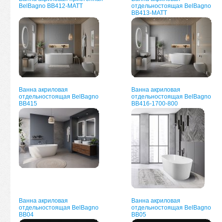
BelBagno ВВ412-MATT
отдельностоящая BelBagno
ВВ413-MATT
Ванна акриловая
Ванна акриловая
отдельностоящая BelBagno
отдельностоящая BelBagno
ВВ415
BB416-1700-800
Ванна акриловая
Ванна акриловая
отдельностоящая BelBagno
отдельностоящая BelBagno
BB04
BB05