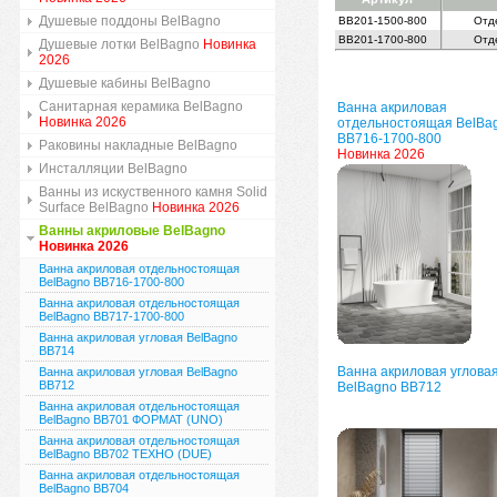
Душевые поддоны BelBagno
BB201-1500-800
Отд
BB201-1700-800
Отд
Душевые лотки BelBagno
Новинка
2026
Душевые кабины BelBagno
Санитарная керамика BelBagno
Ванна акриловая
Новинка 2026
отдельностоящая BelBa
BB716-1700-800
Раковины накладные BelBagno
Новинка 2026
Инсталляции BelBagno
Ванны из искуственного камня Solid
Surface BelBagno
Новинка 2026
Ванны акриловые BelBagno
Новинка 2026
Ванна акриловая отдельностоящая
BelBagno BB716-1700-800
Ванна акриловая отдельностоящая
BelBagno BB717-1700-800
Ванна акриловая угловая BelBagno
BB714
Ванна акриловая углова
Ванна акриловая угловая BelBagno
BB712
BelBagno BB712
Ванна акриловая отдельностоящая
BelBagno BB701 ФОРМАТ (UNO)
Ванна акриловая отдельностоящая
BelBagno BB702 ТЕХНО (DUE)
Ванна акриловая отдельностоящая
BelBagno BB704