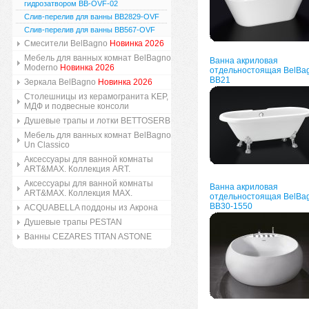
гидрозатвором BB-OVF-02
Слив-перелив для ванны BB2829-OVF
Слив-перелив для ванны BB567-OVF
Смесители BelBagno
Новинка 2026
Мебель для ванных комнат BelBagno
Ванна акриловая
Moderno
Новинка 2026
отдельностоящая BelBa
BB21
Зеркала BelBagno
Новинка 2026
Столешницы из керамогранита KEP,
МДФ и подвесные консоли
Душевые трапы и лотки BETTOSERB
Мебель для ванных комнат BelBagno
Un Classico
Аксессуары для ванной комнаты
ART&MAX. Коллекция ART.
Аксессуары для ванной комнаты
Ванна акриловая
ART&MAX. Коллекция MAX.
отдельностоящая BelBa
BB30-1550
ACQUABELLA поддоны из Акрона
Душевые трапы PESTAN
Ванны CEZARES TITAN ASTONE