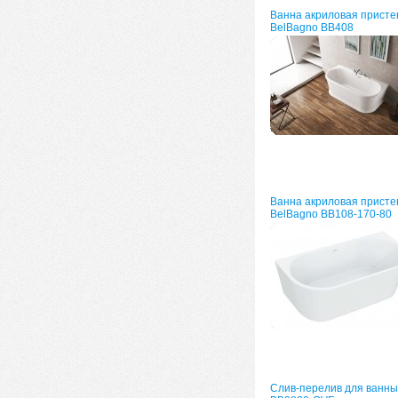
Ванна акриловая присте
BelBagno BB408
Ванна акриловая присте
BelBagno BB108-170-80
Слив-перелив для ванны