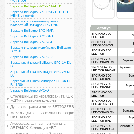
(MARINO)
Зеркало BelBagno SPC-RNG-LED
Зеркало BelBagno SPC-RNG-LED-TCH-
MENS с полкой
Зеркало в алюминиевой раме с
подсветкой BelBagno SPC-UNO
Артикул
Зеркало BelBagno SPC-MAR
SPC-RNG-600-
З
Зеркало BelBagno SPC-GRT
LED-TCH
Зеркало BelBagno SPC-VST
SPC-RNG-600-
З
LED-3000K-TCH
Зеркало в алюминиевой раме BelBagno
SPC-RNG-700-
SPC-AL
З
LED-TCH
Зеркало BelBagno SPC-CEZ
SPC-RNG-700-
Зеркало
LED-TCH-WARM
Зеркальный шкаф BelBagno SPC-1A-DL-
BL
SPC-RNG-700-
Зеркало с
LED-TCH-PHONE
Зеркальный шкаф BelBagno SPC-2A-DL-
BL
SPC-RNG-700-
Зер
LED-TCH-RAD
Зеркальный шкаф BelBagno SPC-3A-DL-
SPC-RNG-700-
BL-1200
Зерка
LED-TCH-SND
Зеркало BelBagno SPC-OTT
SPC-RNG-800-
З
LED-TCH
Столешницы из керамогранита KEP,
МДФ и подвесные консоли
SPC-RNG-800-
З
LED-3000K-TCH
Душевые трапы и лотки BETTOSERB
SPC-RNG-800-
Зеркало
LED-TCH-WARM
Мебель для ванных комнат BelBagno
Un Classico
SPC-RNG-800-
Зер
LED-TCH-RAD
Аксессуары для ванной комнаты
SPC-RNG-800-
Зеркало с
ART&MAX. Коллекция ART.
LED-TCH-PHONE