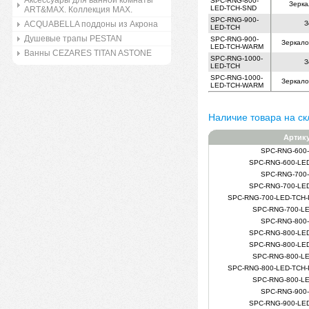
Аксессуары для ванной комнаты
SPC-RNG-800-
Зерка
LED-TCH-SND
ART&MAX. Коллекция MAX.
SPC-RNG-900-
ACQUABELLA поддоны из Акрона
З
LED-TCH
Душевые трапы PESTAN
SPC-RNG-900-
Зеркало
LED-TCH-WARM
Ванны CEZARES TITAN ASTONE
SPC-RNG-1000-
З
LED-TCH
SPC-RNG-1000-
Зеркало
LED-TCH-WARM
Наличие товара на ск
Артик
SPC-RNG-600
SPC-RNG-600-LE
SPC-RNG-700
SPC-RNG-700-LE
SPC-RNG-700-LED-TCH
SPC-RNG-700-L
SPC-RNG-800
SPC-RNG-800-LE
SPC-RNG-800-LE
SPC-RNG-800-L
SPC-RNG-800-LED-TCH
SPC-RNG-800-L
SPC-RNG-900
SPC-RNG-900-LE