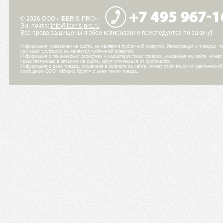
© 2026 ООО «IBERIS-PRO»
Эл. почта:
info@iberis-pro.ru
Все права защищены любое копирование преследуется по закону!
Информация, указанная на сайте, не является публичной офертой. Информация о товарах, те
при каких условиях не является публичной офертой.
Информация о технических свойствах и характеристиках товаров, указанная на сайте, може
представленных в каталоге на сайте, могут отличаться от оригиналов.
Информация о цене товара, указанная в каталоге на сайте, может отличаться от фактическо
сообщение ООО «Иберис Групп» о цене такого товара.