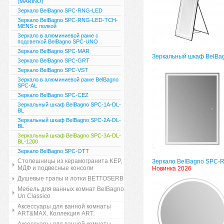
(MARINO)
Зеркало BelBagno SPC-RNG-LED
Зеркало BelBagno SPC-RNG-LED-TCH-
MENS с полкой
Зеркало в алюминиевой раме с
подсветкой BelBagno SPC-UNO
Зеркало BelBagno SPC-MAR
Зеркальный шкаф BelBa
Зеркало BelBagno SPC-GRT
Зеркало BelBagno SPC-VST
Зеркало в алюминиевой раме BelBagno
SPC-AL
Зеркало BelBagno SPC-CEZ
Зеркальный шкаф BelBagno SPC-1A-DL-
BL
Зеркальный шкаф BelBagno SPC-2A-DL-
BL
Зеркальный шкаф BelBagno SPC-3A-DL-
BL-1200
Зеркало BelBagno SPC-OTT
Столешницы из керамогранита KEP,
Зеркало BelBagno SPC-
МДФ и подвесные консоли
Новинка 2026
Душевые трапы и лотки BETTOSERB
Мебель для ванных комнат BelBagno
Un Classico
Аксессуары для ванной комнаты
ART&MAX. Коллекция ART.