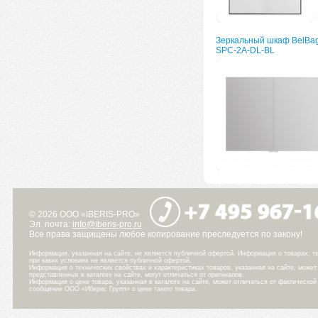
Зеркальный шкаф BelBa
SPC-2A-DL-BL
© 2026 ООО «IBERIS-PRO»
Эл. почта:
info@iberis-pro.ru
Все права защищены любое копирование преследуется по закону!
Информация, указанная на сайте, не является публичной офертой. Информация о товарах, те
при каких условиях не является публичной офертой.
Информация о технических свойствах и характеристиках товаров, указанная на сайте, може
представленных в каталоге на сайте, могут отличаться от оригиналов.
Информация о цене товара, указанная в каталоге на сайте, может отличаться от фактическо
сообщение ООО «Иберис Групп» о цене такого товара.