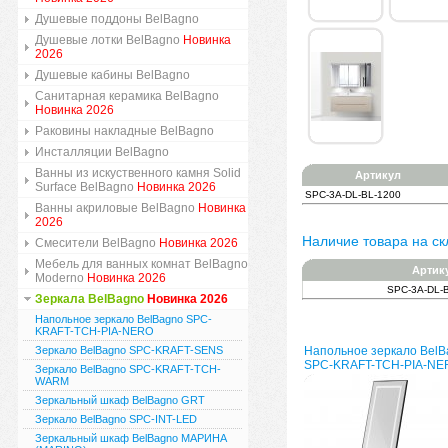
Душевые поддоны BelBagno
Душевые лотки BelBagno
Новинка
2026
Душевые кабины BelBagno
Санитарная керамика BelBagno
Новинка 2026
Раковины накладные BelBagno
Инсталляции BelBagno
Ванны из искуственного камня Solid
Артикул
Surface BelBagno
Новинка 2026
SPC-3A-DL-BL-1200
Ванны акриловые BelBagno
Новинка
2026
Наличие товара на ск
Смесители BelBagno
Новинка 2026
Мебель для ванных комнат BelBagno
Артик
Moderno
Новинка 2026
SPC-3A-DL-
Зеркала BelBagno
Новинка 2026
Напольное зеркало BelBagno SPC-
KRAFT-TCH-PIA-NERO
Зеркало BelBagno SPC-KRAFT-SENS
Напольное зеркало BelB
SPC-KRAFT-TCH-PIA-NE
Зеркало BelBagno SPC-KRAFT-TCH-
WARM
Зеркальный шкаф BelBagno GRT
Зеркало BelBagno SPC-INT-LED
Зеркальный шкаф BelBagno МАРИНА