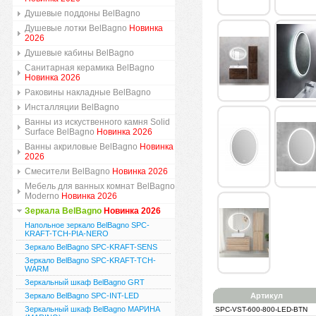
Душевые поддоны BelBagno
Душевые лотки BelBagno
Новинка
2026
Душевые кабины BelBagno
Санитарная керамика BelBagno
Новинка 2026
Раковины накладные BelBagno
Инсталляции BelBagno
Ванны из искуственного камня Solid
Surface BelBagno
Новинка 2026
Ванны акриловые BelBagno
Новинка
2026
Смесители BelBagno
Новинка 2026
Мебель для ванных комнат BelBagno
Moderno
Новинка 2026
Зеркала BelBagno
Новинка 2026
Напольное зеркало BelBagno SPC-
KRAFT-TCH-PIA-NERO
Зеркало BelBagno SPC-KRAFT-SENS
Зеркало BelBagno SPC-KRAFT-TCH-
WARM
Зеркальный шкаф BelBagno GRT
Зеркало BelBagno SPC-INT-LED
Артикул
Зеркальный шкаф BelBagno МАРИНА
SPC-VST-600-800-LED-BTN