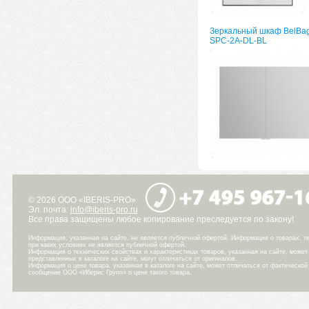
Зеркальный шкаф BelBa
SPC-2A-DL-BL
© 2026 ООО «IBERIS-PRO»
Эл. почта:
info@iberis-pro.ru
Все права защищены любое копирование преследуется по закону!
Информация, указанная на сайте, не является публичной офертой. Информация о товарах, те
при каких условиях не является публичной офертой.
Информация о технических свойствах и характеристиках товаров, указанная на сайте, може
представленных в каталоге на сайте, могут отличаться от оригиналов.
Информация о цене товара, указанная в каталоге на сайте, может отличаться от фактическо
сообщение ООО «Иберис Групп» о цене такого товара.