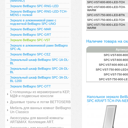
(MARINO)
SPC-VST-600-800-LED-TCH
Зеркало BelBagno SPC-RNG-LED
SPC-VST-600-800-LED-TCH-
WARM
Зеркало BelBagno SPC-RNG-LED-TCH-
MENS с полкой
SPC-VST-750-900-LED-BTN
SPC-VST-750-900-LED-TCH
Зеркало в алюминиевой раме с
подсветкой BelBagno SPC-UNO
SPC-VST-750-900-LED-TCH-
WARM
Зеркало BelBagno SPC-MAR
Зеркало BelBagno SPC-GRT
Зеркало BelBagno SPC-VST
Наличие товара на ск
Зеркало в алюминиевой раме BelBagno
SPC-AL
Артику
Зеркало BelBagno SPC-CEZ
SPC-VST-600-80
Зеркальный шкаф BelBagno SPC-1A-DL-
SPC-VST-600-80
BL
SPC-VST-600-800-L
Зеркальный шкаф BelBagno SPC-2A-DL-
SPC-VST-750-900-LED
BL
SPC-VST-750-90
Зеркальный шкаф BelBagno SPC-3A-DL-
SPC-VST-750-900-L
BL-1200
Зеркало BelBagno SPC-OTT
Столешницы из керамогранита KEP,
МДФ и подвесные консоли
Напольное зеркало BelB
SPC-KRAFT-TCH-PIA-NE
Душевые трапы и лотки BETTOSERB
Мебель для ванных комнат BelBagno
Un Classico
Аксессуары для ванной комнаты
ART&MAX. Коллекция ART.