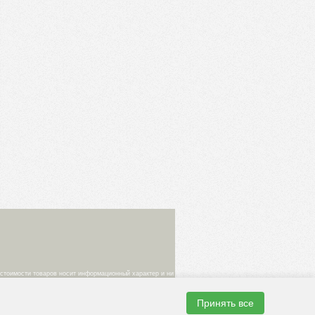
 стоимости товаров носит информационный характер и ни
ке. Изображения товаров на фотографиях,
Принять все
одтверждение цены заказанного товара является