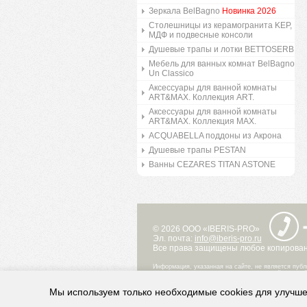
Зеркала BelBagno
Новинка 2026
Столешницы из керамогранита KEP,
МДФ и подвесные консоли
Душевые трапы и лотки BETTOSERB
Мебель для ванных комнат BelBagno
Un Classico
Аксессуары для ванной комнаты
ART&MAX. Коллекция ART.
Аксессуары для ванной комнаты
ART&MAX. Коллекция MAX.
ACQUABELLA поддоны из Акрона
Душевые трапы PESTAN
Ванны CEZARES TITAN ASTONE
© 2026 ООО «IBERIS-PRO»
Эл. почта:
info@iberis-pro.ru
Все права защищены любое копировани
Информация, указанная на сайте, не является публ
при каких условиях не является публичной офертой
Информация о технических свойствах и характерис
представленных в каталоге на сайте, могут отличат
Мы используем только необходимые cookies для улучше
Информация о цене товара, указанная в каталоге н
сообщение ООО «Иберис Групп» о цене такого това