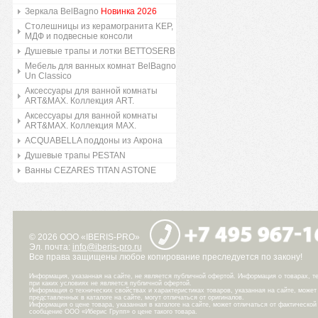
Зеркала BelBagno
Новинка 2026
Столешницы из керамогранита KEP,
МДФ и подвесные консоли
Душевые трапы и лотки BETTOSERB
Мебель для ванных комнат BelBagno
Un Classico
Аксессуары для ванной комнаты
ART&MAX. Коллекция ART.
Аксессуары для ванной комнаты
ART&MAX. Коллекция MAX.
ACQUABELLA поддоны из Акрона
Душевые трапы PESTAN
Ванны CEZARES TITAN ASTONE
© 2026 ООО «IBERIS-PRO»
Эл. почта:
info@iberis-pro.ru
Все права защищены любое копирование преследуется по закону!
Информация, указанная на сайте, не является публичной офертой. Информация о товарах, те
при каких условиях не является публичной офертой.
Информация о технических свойствах и характеристиках товаров, указанная на сайте, може
представленных в каталоге на сайте, могут отличаться от оригиналов.
Информация о цене товара, указанная в каталоге на сайте, может отличаться от фактическо
сообщение ООО «Иберис Групп» о цене такого товара.