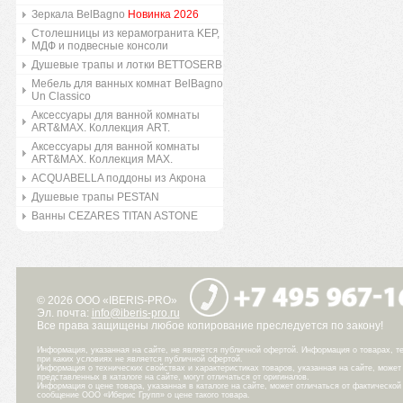
Зеркала BelBagno
Новинка 2026
Столешницы из керамогранита KEP,
МДФ и подвесные консоли
Душевые трапы и лотки BETTOSERB
Мебель для ванных комнат BelBagno
Un Classico
Аксессуары для ванной комнаты
ART&MAX. Коллекция ART.
Аксессуары для ванной комнаты
ART&MAX. Коллекция MAX.
ACQUABELLA поддоны из Акрона
Душевые трапы PESTAN
Ванны CEZARES TITAN ASTONE
© 2026 ООО «IBERIS-PRO»
Эл. почта:
info@iberis-pro.ru
Все права защищены любое копирование преследуется по закону!
Информация, указанная на сайте, не является публичной офертой. Информация о товарах, те
при каких условиях не является публичной офертой.
Информация о технических свойствах и характеристиках товаров, указанная на сайте, може
представленных в каталоге на сайте, могут отличаться от оригиналов.
Информация о цене товара, указанная в каталоге на сайте, может отличаться от фактическо
сообщение ООО «Иберис Групп» о цене такого товара.