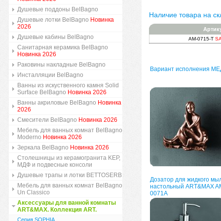
Душевые поддоны BelBagno
Наличие товара на ск
Душевые лотки BelBagno
Новинка
2026
Артик
Душевые кабины BelBagno
AM-0715-T
SA
Санитарная керамика BelBagno
Новинка 2026
Раковины накладные BelBagno
Вариант исполнения МЕ
Инсталляции BelBagno
Ванны из искуственного камня Solid
Surface BelBagno
Новинка 2026
Ванны акриловые BelBagno
Новинка
2026
Смесители BelBagno
Новинка 2026
Мебель для ванных комнат BelBagno
Moderno
Новинка 2026
Зеркала BelBagno
Новинка 2026
Столешницы из керамогранита KEP,
МДФ и подвесные консоли
Душевые трапы и лотки BETTOSERB
Дозатор для жидкого мы
Мебель для ванных комнат BelBagno
настольный ART&MAX A
Un Classico
0071A
Аксессуары для ванной комнаты
ART&MAX. Коллекция ART.
Серия SOPHIA