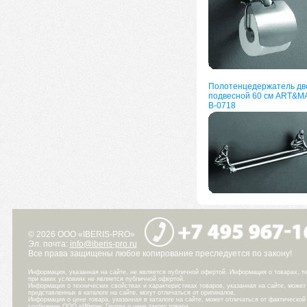
Полотенцедержатель дв
подвесной 60 см ART&M
B-0718
© 2026 ООО «IBERIS-PRO»
Эл. почта:
info@iberis-pro.ru
Все права защищены любое копирование преследуется по закону!
Информация, указанная на сайте, не является публичной офертой. Информация о товарах, те
при каких условиях не является публичной офертой.
Информация о технических свойствах и характеристиках товаров, указанная на сайте, може
представленных в каталоге на сайте, могут отличаться от оригиналов.
Информация о цене товара, указанная в каталоге на сайте, может отличаться от фактическо
сообщение ООО «Иберис Групп» о цене такого товара.