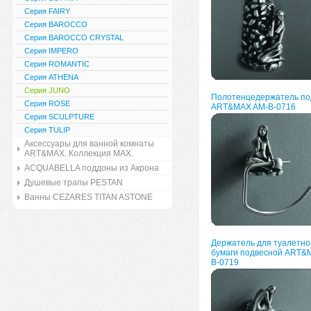
Серия FAIRY
Серия BAROCCO
Серия BAROCCO CRYSTAL
Серия IMPERO
Серия ROMANTIC
Серия ATHENA
Серия JUNO
Полотенцедержатель по
Серия ROSE
ART&MAX AM-B-0716
Серия SCULPTURE
Серия TULIP
Аксессуары для ванной комнаты
ART&MAX. Коллекция MAX.
ACQUABELLA поддоны из Акрона
Душевые трапы PESTAN
Ванны CEZARES TITAN ASTONE
Держатель для туалетно
бумаги подвесной ART&
B-0719