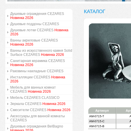
КАТАЛОГ
Душевые ограждения CEZARES
Новинка 2026
Душевые поддоны CEZARES
Душевые лотки CEZARES
Новинка
2026
Ванны акриловые CEZARES
Новинка 2026
Ванны из искусственного камня Solid
Surface CEZARES
Новинка 2026
Санитарная керамика CEZARES
Новинка 2026
Раковины накладные CEZARES
Инсталляции CEZARES
Новинка
2026
Мебель для ванных комнат
CEZARES
Новинка 2026
Мебель CEZARES CLASSICO
Зеркала CEZARES
Новинка 2026
Смесители CEZARES
Новинка 2026
Артикул
Ар
Аксессуары для ванной комнаты
AM-0715-T
CEZARES
AM-0715-C
Душевые ограждения BelBagno
AM-0715-B
Новинка 2026