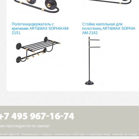
Полотенцедержатель с
Стойка напольная для
крючками ART&MAX SOPHIA AM-
полотенец ART&MAX SOPHIA
2151
AM-2162
е преследуется по закону!
ичной офертой. Информация о товарах, технических свойствах и характеристиках, наличии на складе,
.