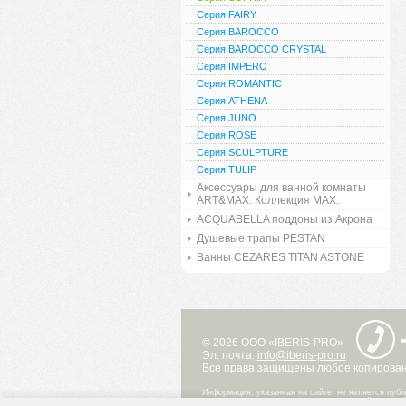
Серия FAIRY
Серия BAROCCO
Серия BAROCCO CRYSTAL
Серия IMPERO
Серия ROMANTIC
Серия ATHENA
Серия JUNO
Серия ROSE
Серия SCULPTURE
Серия TULIP
Аксессуары для ванной комнаты
ART&MAX. Коллекция MAX.
ACQUABELLA поддоны из Акрона
Душевые трапы PESTAN
Ванны CEZARES TITAN ASTONE
© 2026 ООО «IBERIS-PRO»
Эл. почта:
info@iberis-pro.ru
Все права защищены любое копировани
Информация, указанная на сайте, не является публ
при каких условиях не является публичной офертой