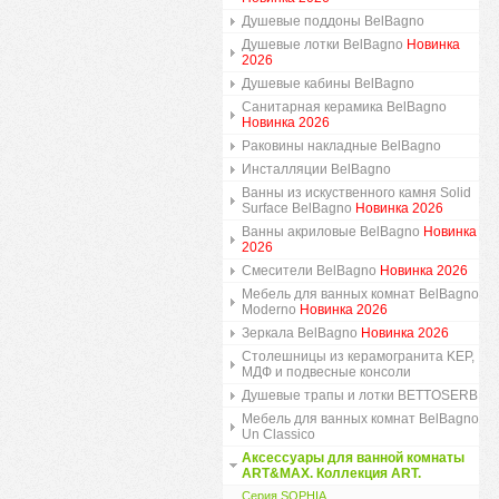
Душевые поддоны BelBagno
Душевые лотки BelBagno
Новинка
2026
Душевые кабины BelBagno
Санитарная керамика BelBagno
Новинка 2026
Раковины накладные BelBagno
Инсталляции BelBagno
Ванны из искуственного камня Solid
Surface BelBagno
Новинка 2026
Ванны акриловые BelBagno
Новинка
2026
Смесители BelBagno
Новинка 2026
Мебель для ванных комнат BelBagno
Moderno
Новинка 2026
Зеркала BelBagno
Новинка 2026
Столешницы из керамогранита KEP,
МДФ и подвесные консоли
Душевые трапы и лотки BETTOSERB
Мебель для ванных комнат BelBagno
Un Classico
Аксессуары для ванной комнаты
ART&MAX. Коллекция ART.
Серия SOPHIA