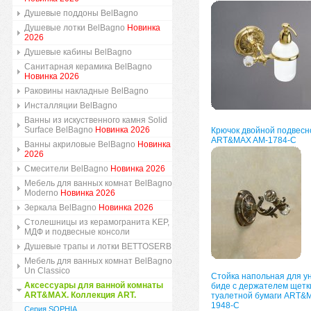
Душевые поддоны BelBagno
Душевые лотки BelBagno
Новинка
2026
Душевые кабины BelBagno
Санитарная керамика BelBagno
Новинка 2026
Раковины накладные BelBagno
Инсталляции BelBagno
Ванны из искуственного камня Solid
Surface BelBagno
Новинка 2026
Крючок двойной подвесн
ART&MAX AM-1784-C
Ванны акриловые BelBagno
Новинка
2026
Смесители BelBagno
Новинка 2026
Мебель для ванных комнат BelBagno
Moderno
Новинка 2026
Зеркала BelBagno
Новинка 2026
Столешницы из керамогранита KEP,
МДФ и подвесные консоли
Душевые трапы и лотки BETTOSERB
Мебель для ванных комнат BelBagno
Un Classico
Стойка напольная для у
Аксессуары для ванной комнаты
биде с держателем щетк
ART&MAX. Коллекция ART.
туалетной бумаги ART&
1948-C
Серия SOPHIA