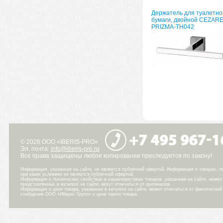
Держатель для туалетно
бумаги, двойной CEZAR
PRIZMA-TH042
© 2026 ООО «IBERIS-PRO»
Эл. почта:
info@iberis-pro.ru
Все права защищены любое копирование преследуется по закону!
Информация, указанная на сайте, не является публичной офертой. Информация о товарах, те
при каких условиях не является публичной офертой.
Информация о технических свойствах и характеристиках товаров, указанная на сайте, може
представленных в каталоге на сайте, могут отличаться от оригиналов.
Информация о цене товара, указанная в каталоге на сайте, может отличаться от фактическо
сообщение ООО «Иберис Групп» о цене такого товара.