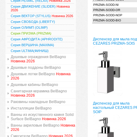
Серия РЕЛАКС (RELAX)
Новинка 2026
PRIZMA-SODD-NI
Серия ДВИЖЕНИЕ (SLIDER)
Новинка
2026
PRIZMA-SODD-OR
PRIZMA-SODD-NOP
Серия ВЕКТОР (STYLUS)
Новинка 2026
PRIZMA-SODD-BIO
Серия СВОБОДА (LIBERTY)
Серия ОЛИМП (OLIMP)
Серия ПРИЗМА (PRIZMA)
Диспенсер для мыла по
Серия АФРОДИТА (APHRODITE)
CEZARES PRIZMA-SOIS
Серия ВЕРШИНА (MAXIMA)
Серия ULTIMA(ФИНИШ)
Душевые ограждения BelBagno
Новинка 2026
Душевые поддоны BelBagno
Душевые лотки BelBagno
Новинка
2026
Душевые кабины BelBagno
Санитарная керамика BelBagno
Новинка 2026
Раковины накладные BelBagno
Диспенсер для мыла
настольный CEZARES P
Инсталляции BelBagno
SOIP
Ванны из искуственного камня Solid
Surface BelBagno
Новинка 2026
Ванны акриловые BelBagno
Новинка
2026
Смесители BelBagno
Новинка 2026