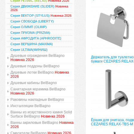
Серия РЕЛАКС (RELAX)
Новинка 2026
Серия ДВИЖЕНИЕ (SLIDER)
Новинка
2026
Серия ВЕКТОР (STYLUS)
Новинка 2026
Серия СВОБОДА (LIBERTY)
Серия ОЛИМП (OLIMP)
Серия ПРИЗМА (PRIZMA)
Серия АФРОДИТА (APHRODITE)
Серия ВЕРШИНА (MAXIMA)
Серия ULTIMA(ФИНИШ)
Душевые ограждения BelBagno
Держатель для туалетно
Новинка 2026
бумаги CEZARES RELAX
Душевые поддоны BelBagno
Душевые лотки BelBagno
Новинка
2026
Душевые кабины BelBagno
Санитарная керамика BelBagno
Новинка 2026
Раковины накладные BelBagno
Инсталляции BelBagno
Ванны из искуственного камня Solid
Surface BelBagno
Новинка 2026
Ёршик для унитаза, под
Ванны акриловые BelBagno
Новинка
CEZARES RELAX-TBS-M
2026
Смесители BelBagno
Новинка 2026