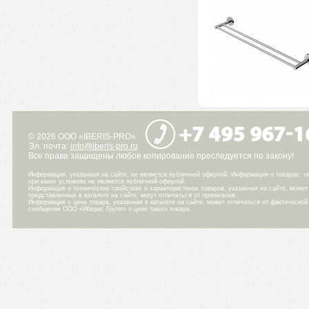
© 2026 ООО «IBERIS-PRO»
Эл. почта:
info@iberis-pro.ru
Все права защищены любое копирование преследуется по закону!
Информация, указанная на сайте, не является публичной офертой. Информация о товарах, те
при каких условиях не является публичной офертой.
Информация о технических свойствах и характеристиках товаров, указанная на сайте, може
представленных в каталоге на сайте, могут отличаться от оригиналов.
Информация о цене товара, указанная в каталоге на сайте, может отличаться от фактическо
сообщение ООО «Иберис Групп» о цене такого товара.