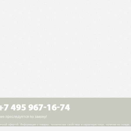
е преследуется по закону!
ичной офертой. Информация о товарах, технических свойствах и характеристиках, наличии на складе,
.
тиках товаров, указанная на сайте, может быть изменена ООО «Иберис Групп» в одностороннем поряд