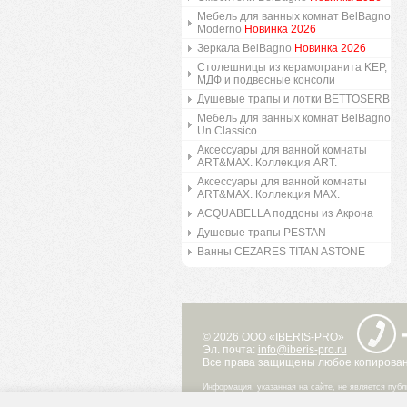
Мебель для ванных комнат BelBagno
Moderno
Новинка 2026
Зеркала BelBagno
Новинка 2026
Столешницы из керамогранита KEP,
МДФ и подвесные консоли
Душевые трапы и лотки BETTOSERB
Мебель для ванных комнат BelBagno
Un Classico
Аксессуары для ванной комнаты
ART&MAX. Коллекция ART.
Аксессуары для ванной комнаты
ART&MAX. Коллекция MAX.
ACQUABELLA поддоны из Акрона
Душевые трапы PESTAN
Ванны CEZARES TITAN ASTONE
© 2026 ООО «IBERIS-PRO»
Эл. почта:
info@iberis-pro.ru
Все права защищены любое копировани
Информация, указанная на сайте, не является публ
при каких условиях не является публичной офертой
Информация о технических свойствах и характерис